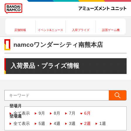
店舗情報
イベント&ニュース
入荷プライズ
設置ゲーム機
namcoワンダーシティ南熊本店
入荷景品・プライズ情報
登場月
全て表示
9月
8月
7月
6月
登場週
全て表示
5週
4週
3週
2週
1週