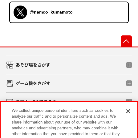
@namco_kumamoto
先
あそび場をさがす
ゲーム機をさがす
スマホ・PCであそぶ
We collect unique personal identifiers such as cookies to
analyze our traffic and to personalize content and ads. We
イベント・キャンペーン
share information about your use of our website with our
analytics and advertising partners, who may combine it with
other information that you have provided to them or that they