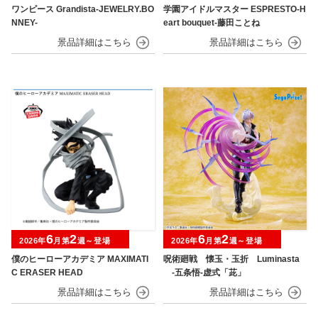
ワンピース Grandista-JEWELRY.BO
学園アイドルマスター ESPRESTO-H
NNEY-
eart bouquet-藤田ことね
6
2
6
2
2026年
月第
週～登場
2026年
月第
週～登場
僕のヒーローアカデミア MAXIMATI
呪術廻戦 懐玉・玉折 Luminasta
C ERASER HEAD
‐五条悟‐虚式「茈」