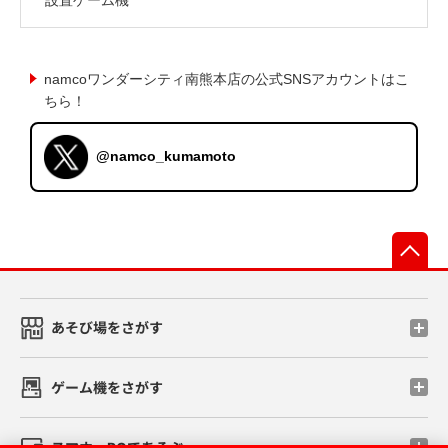
namcoワンダーシティ南熊本店の公式SNSアカウントはこ
ちら！
@namco_kumamoto
先
あそび場をさがす
ゲーム機をさがす
スマホ・PCであそぶ