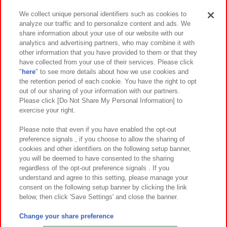
We collect unique personal identifiers such as cookies to
analyze our traffic and to personalize content and ads. We
イベント・キャンペーン
share information about your use of our website with our
analytics and advertising partners, who may combine it with
other information that you have provided to them or that they
have collected from your use of their services. Please click
"
here
" to see more details about how we use cookies and
関連会社
サステナビリティ
サイトポリシー
the retention period of each cookie. You have the right to opt
out of our sharing of your information with our partners.
プライバシーポリシー
ウェブアクセシビリティ方針と検証結果
Please click [Do Not Share My Personal Information] to
exercise your right.
お取引先さまとともに
食品のご提供について
カスタマーハラスメント対応方針
よくあるご質問・お問い合わせ
Please note that even if you have enabled the opt-out
preference signals , if you choose to allow the sharing of
cookies and other identifiers on the following setup banner,
you will be deemed to have consented to the sharing
regardless of the opt-out preference signals . If you
understand and agree to this setting, please manage your
consent on the following setup banner by clicking the link
below, then click 'Save Settings' and close the banner.
©Bandai Namco Amusement Inc.
©Bandai Namco Amusement Lab Inc.
Change your share preference
©Bandai Namco Experience Inc.