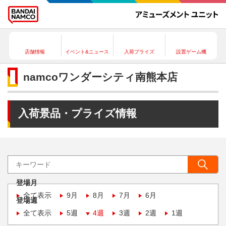
店舗情報
イベント&ニュース
入荷プライズ
設置ゲーム機
namcoワンダーシティ南熊本店
入荷景品・プライズ情報
登場月
全て表示
9月
8月
7月
6月
登場週
全て表示
5週
4週
3週
2週
1週