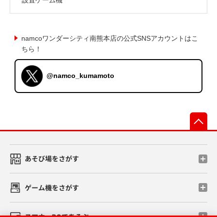
namcoワンダーシティ南熊本店の公式SNSアカウントはこ
ちら！
@namco_kumamoto
先
あそび場をさがす
ゲーム機をさがす
スマホ・PCであそぶ