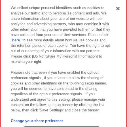
We collect unique personal identifiers such as cookies to
analyze our traffic and to personalize content and ads. We
イベント・キャンペーン
share information about your use of our website with our
analytics and advertising partners, who may combine it with
other information that you have provided to them or that they
have collected from your use of their services. Please click
"
here
" to see more details about how we use cookies and
関連会社
サステナビリティ
サイトポリシー
the retention period of each cookie. You have the right to opt
out of our sharing of your information with our partners.
プライバシーポリシー
ウェブアクセシビリティ方針と検証結果
Please click [Do Not Share My Personal Information] to
exercise your right.
お取引先さまとともに
食品のご提供について
カスタマーハラスメント対応方針
よくあるご質問・お問い合わせ
Please note that even if you have enabled the opt-out
preference signals , if you choose to allow the sharing of
cookies and other identifiers on the following setup banner,
you will be deemed to have consented to the sharing
regardless of the opt-out preference signals . If you
understand and agree to this setting, please manage your
consent on the following setup banner by clicking the link
below, then click 'Save Settings' and close the banner.
©Bandai Namco Amusement Inc.
©Bandai Namco Amusement Lab Inc.
Change your share preference
©Bandai Namco Experience Inc.