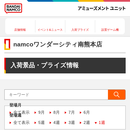
店舗情報
イベント&ニュース
入荷プライズ
設置ゲーム機
namcoワンダーシティ南熊本店
入荷景品・プライズ情報
登場月
全て表示
9月
8月
7月
6月
登場週
全て表示
5週
4週
3週
2週
1週