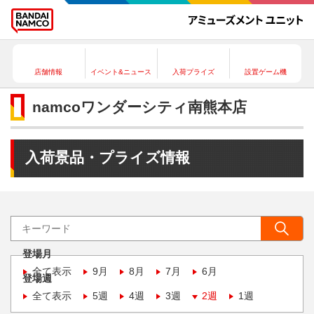
店舗情報
イベント&ニュース
入荷プライズ
設置ゲーム機
namcoワンダーシティ南熊本店
入荷景品・プライズ情報
登場月
全て表示
9月
8月
7月
6月
登場週
全て表示
5週
4週
3週
2週
1週