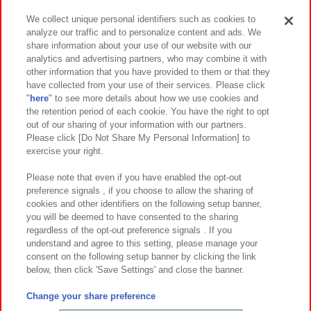
We collect unique personal identifiers such as cookies to
analyze our traffic and to personalize content and ads. We
イベント・キャンペーン
share information about your use of our website with our
analytics and advertising partners, who may combine it with
other information that you have provided to them or that they
have collected from your use of their services. Please click
"
here
" to see more details about how we use cookies and
関連会社
サステナビリティ
サイトポリシー
the retention period of each cookie. You have the right to opt
out of our sharing of your information with our partners.
プライバシーポリシー
ウェブアクセシビリティ方針と検証結果
Please click [Do Not Share My Personal Information] to
exercise your right.
お取引先さまとともに
食品のご提供について
カスタマーハラスメント対応方針
よくあるご質問・お問い合わせ
Please note that even if you have enabled the opt-out
preference signals , if you choose to allow the sharing of
cookies and other identifiers on the following setup banner,
you will be deemed to have consented to the sharing
regardless of the opt-out preference signals . If you
understand and agree to this setting, please manage your
consent on the following setup banner by clicking the link
below, then click 'Save Settings' and close the banner.
©Bandai Namco Amusement Inc.
©Bandai Namco Amusement Lab Inc.
Change your share preference
©Bandai Namco Experience Inc.