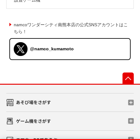
namcoワンダーシティ南熊本店の公式SNSアカウントはこ
ちら！
@namco_kumamoto
先
あそび場をさがす
ゲーム機をさがす
スマホ・PCであそぶ