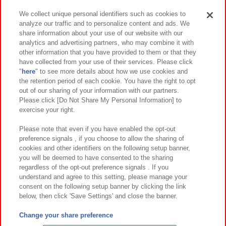
We collect unique personal identifiers such as cookies to
analyze our traffic and to personalize content and ads. We
イベント・キャンペーン
share information about your use of our website with our
analytics and advertising partners, who may combine it with
other information that you have provided to them or that they
have collected from your use of their services. Please click
"
here
" to see more details about how we use cookies and
関連会社
サステナビリティ
サイトポリシー
the retention period of each cookie. You have the right to opt
out of our sharing of your information with our partners.
プライバシーポリシー
ウェブアクセシビリティ方針と検証結果
Please click [Do Not Share My Personal Information] to
exercise your right.
お取引先さまとともに
食品のご提供について
カスタマーハラスメント対応方針
よくあるご質問・お問い合わせ
Please note that even if you have enabled the opt-out
preference signals , if you choose to allow the sharing of
cookies and other identifiers on the following setup banner,
you will be deemed to have consented to the sharing
regardless of the opt-out preference signals . If you
understand and agree to this setting, please manage your
consent on the following setup banner by clicking the link
below, then click 'Save Settings' and close the banner.
©Bandai Namco Amusement Inc.
©Bandai Namco Amusement Lab Inc.
Change your share preference
©Bandai Namco Experience Inc.