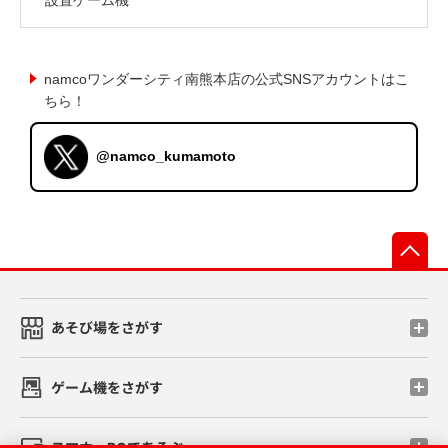
namcoワンダーシティ南熊本店の公式SNSアカウントはこ
ちら！
@namco_kumamoto
先
あそび場をさがす
ゲーム機をさがす
スマホ・PCであそぶ