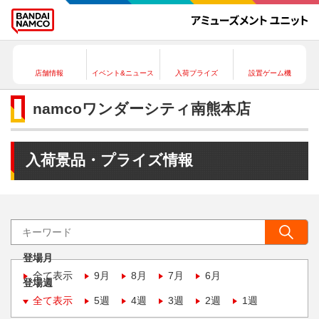
店舗情報
イベント&ニュース
入荷プライズ
設置ゲーム機
namcoワンダーシティ南熊本店
入荷景品・プライズ情報
登場月
全て表示
9月
8月
7月
6月
登場週
全て表示
5週
4週
3週
2週
1週