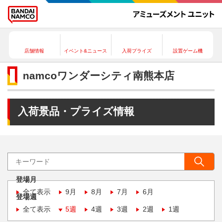
店舗情報
イベント&ニュース
入荷プライズ
設置ゲーム機
namcoワンダーシティ南熊本店
入荷景品・プライズ情報
登場月
全て表示
9月
8月
7月
6月
登場週
全て表示
5週
4週
3週
2週
1週