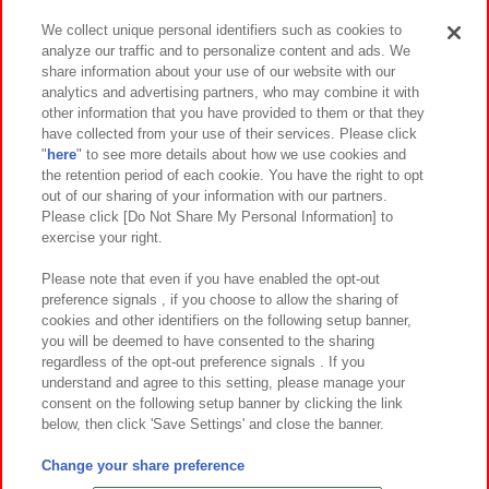
We collect unique personal identifiers such as cookies to
analyze our traffic and to personalize content and ads. We
イベント・キャンペーン
share information about your use of our website with our
analytics and advertising partners, who may combine it with
other information that you have provided to them or that they
have collected from your use of their services. Please click
"
here
" to see more details about how we use cookies and
関連会社
サステナビリティ
サイトポリシー
the retention period of each cookie. You have the right to opt
out of our sharing of your information with our partners.
プライバシーポリシー
ウェブアクセシビリティ方針と検証結果
Please click [Do Not Share My Personal Information] to
exercise your right.
お取引先さまとともに
食品のご提供について
カスタマーハラスメント対応方針
よくあるご質問・お問い合わせ
Please note that even if you have enabled the opt-out
preference signals , if you choose to allow the sharing of
cookies and other identifiers on the following setup banner,
you will be deemed to have consented to the sharing
regardless of the opt-out preference signals . If you
understand and agree to this setting, please manage your
consent on the following setup banner by clicking the link
below, then click 'Save Settings' and close the banner.
©Bandai Namco Amusement Inc.
©Bandai Namco Amusement Lab Inc.
Change your share preference
©Bandai Namco Experience Inc.