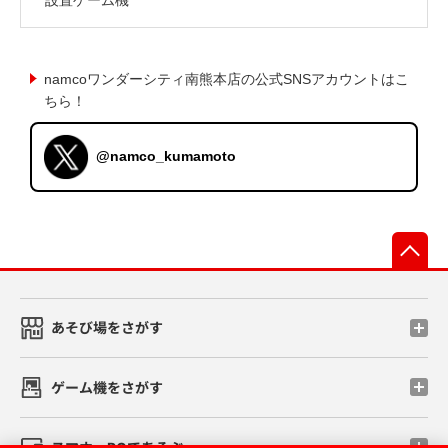
namcoワンダーシティ南熊本店の公式SNSアカウントはこ
ちら！
@namco_kumamoto
先
あそび場をさがす
ゲーム機をさがす
スマホ・PCであそぶ