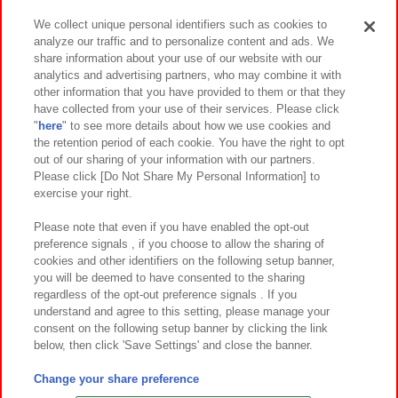
We collect unique personal identifiers such as cookies to
analyze our traffic and to personalize content and ads. We
イベント・キャンペーン
share information about your use of our website with our
analytics and advertising partners, who may combine it with
other information that you have provided to them or that they
have collected from your use of their services. Please click
"
here
" to see more details about how we use cookies and
関連会社
サステナビリティ
サイトポリシー
the retention period of each cookie. You have the right to opt
out of our sharing of your information with our partners.
プライバシーポリシー
ウェブアクセシビリティ方針と検証結果
Please click [Do Not Share My Personal Information] to
exercise your right.
お取引先さまとともに
食品のご提供について
カスタマーハラスメント対応方針
よくあるご質問・お問い合わせ
Please note that even if you have enabled the opt-out
preference signals , if you choose to allow the sharing of
cookies and other identifiers on the following setup banner,
you will be deemed to have consented to the sharing
regardless of the opt-out preference signals . If you
understand and agree to this setting, please manage your
consent on the following setup banner by clicking the link
below, then click 'Save Settings' and close the banner.
©Bandai Namco Amusement Inc.
©Bandai Namco Amusement Lab Inc.
Change your share preference
©Bandai Namco Experience Inc.