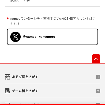
namcoワンダーシティ南熊本店の公式SNSアカウントはこ
ちら！
@namco_kumamoto
先
あそび場をさがす
ゲーム機をさがす
スマホ・PCであそぶ