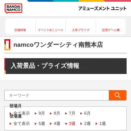
店舗情報
イベント&ニュース
入荷プライズ
設置ゲーム機
namcoワンダーシティ南熊本店
入荷景品・プライズ情報
登場月
全て表示
9月
8月
7月
6月
登場週
全て表示
5週
4週
3週
2週
1週