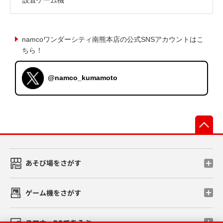
namcoワンダーシティ南熊本店の公式SNSアカウントはこ
ちら！
@namco_kumamoto
先
あそび場をさがす
ゲーム機をさがす
スマホ・PCであそぶ