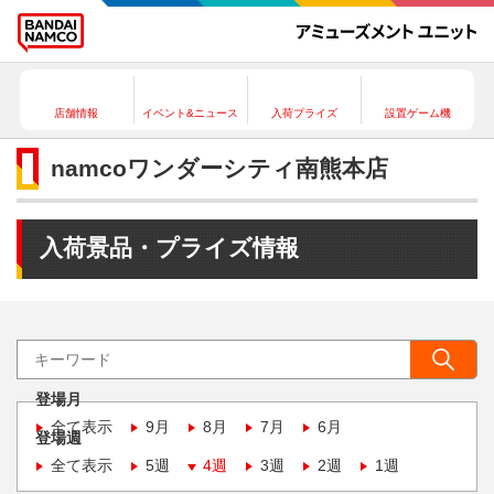
店舗情報
イベント&ニュース
入荷プライズ
設置ゲーム機
namcoワンダーシティ南熊本店
入荷景品・プライズ情報
登場月
全て表示
9月
8月
7月
6月
登場週
全て表示
5週
4週
3週
2週
1週