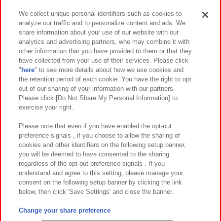
We collect unique personal identifiers such as cookies to
analyze our traffic and to personalize content and ads. We
イベント・キャンペーン
share information about your use of our website with our
analytics and advertising partners, who may combine it with
other information that you have provided to them or that they
have collected from your use of their services. Please click
"
here
" to see more details about how we use cookies and
関連会社
サステナビリティ
サイトポリシー
the retention period of each cookie. You have the right to opt
out of our sharing of your information with our partners.
プライバシーポリシー
ウェブアクセシビリティ方針と検証結果
Please click [Do Not Share My Personal Information] to
exercise your right.
お取引先さまとともに
食品のご提供について
カスタマーハラスメント対応方針
よくあるご質問・お問い合わせ
Please note that even if you have enabled the opt-out
preference signals , if you choose to allow the sharing of
cookies and other identifiers on the following setup banner,
you will be deemed to have consented to the sharing
regardless of the opt-out preference signals . If you
understand and agree to this setting, please manage your
consent on the following setup banner by clicking the link
below, then click 'Save Settings' and close the banner.
©Bandai Namco Amusement Inc.
©Bandai Namco Amusement Lab Inc.
Change your share preference
©Bandai Namco Experience Inc.