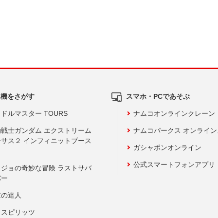
ム機をさがす
スマホ・PCであそぶ
ドルマスター TOURS
ナムコオンラインクレーン
動戦士ガンダム エクストリーム
ナムコパークス オンライ
ーサス２ インフィニットブース
ガシャポンオンライン
公式スマートフォンアプリ
ョジョの奇妙な冒険 ラストサバ
バー
鼓の達人
りスピリッツ