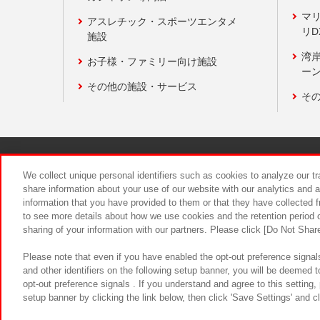
マ
アスレチック・スポーツエンタメ
リD
施設
湾
お子様・ファミリー向け施設
ーン
その他の施設・サービス
そ
関連会社
サステナビリティ
We collect unique personal identifiers such as cookies to analyze our t
share information about your use of our website with our analytics and 
information that you have provided to them or that they have collected f
食品のご提
to see more details about how we use cookies and the retention period o
sharing of your information with our partners. Please click [Do Not Shar
Please note that even if you have enabled the opt-out preference signals
and other identifiers on the following setup banner, you will be deemed 
opt-out preference signals . If you understand and agree to this setting
setup banner by clicking the link below, then click 'Save Settings' and c
©Bandai Namco Amusement Inc.
©Ba