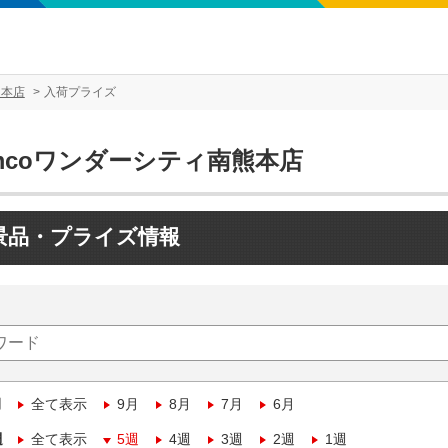
熊本店
入荷プライズ
mcoワンダーシティ南熊本店
景品・プライズ情報
月
全て表示
9月
8月
7月
6月
週
全て表示
5週
4週
3週
2週
1週