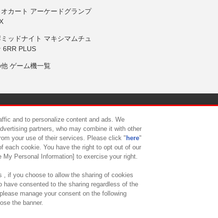
リオカート アーケードグランプ
X
岸ミッドナイト マキシマムチュ
 6RR PLUS
の他 ゲーム機一覧
サイトポリシー
プライバシーポリシー
ウェブアクセシビリティ方
raffic and to personalize content and ads. We
advertising partners, who may combine it with other
rom your use of their services. Please click "
here
"
供について
カスタマーハラスメント対応方針
よくあるご質問・
f each cookie. You have the right to opt out of our
e My Personal Information] to exercise your right.
 , if you choose to allow the sharing of cookies
to have consented to the sharing regardless of the
, please manage your consent on the following
lose the banner.
ndai Namco Amusement Lab Inc.
©Bandai Namco Experience Inc.
©HANAY