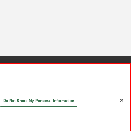
針と検証結果
お取引先さまとともに
お問い合わせ
Do Not Share My Personal Information
ASHIKI Co., Ltd. All Rights Reserved.