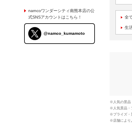
namcoワンダーシティ南熊本店の公
式SNSアカウントはこちら！
全
生
@namco_kumamoto