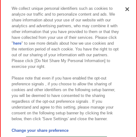
We collect unique personal identifiers such as cookies to
analyze our traffic and to personalize content and ads. We
イベント・キャンペーン
share information about your use of our website with our
analytics and advertising partners, who may combine it with
other information that you have provided to them or that they
have collected from your use of their services. Please click
"
here
" to see more details about how we use cookies and
関連会社
サステナビリティ
サイトポリシー
the retention period of each cookie. You have the right to opt
out of our sharing of your information with our partners.
プライバシーポリシー
ウェブアクセシビリティ方針と検証結果
Please click [Do Not Share My Personal Information] to
exercise your right.
お取引先さまとともに
食品のご提供について
カスタマーハラスメント対応方針
よくあるご質問・お問い合わせ
Please note that even if you have enabled the opt-out
preference signals , if you choose to allow the sharing of
cookies and other identifiers on the following setup banner,
you will be deemed to have consented to the sharing
regardless of the opt-out preference signals . If you
understand and agree to this setting, please manage your
consent on the following setup banner by clicking the link
below, then click 'Save Settings' and close the banner.
©Bandai Namco Amusement Inc.
©Bandai Namco Amusement Lab Inc.
Change your share preference
©Bandai Namco Experience Inc.