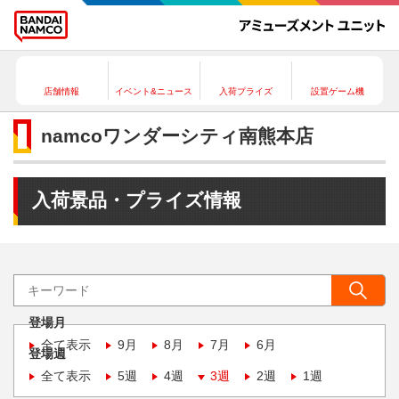
店舗情報
イベント&ニュース
入荷プライズ
設置ゲーム機
namcoワンダーシティ南熊本店
入荷景品・プライズ情報
登場月
全て表示
9月
8月
7月
6月
登場週
全て表示
5週
4週
3週
2週
1週