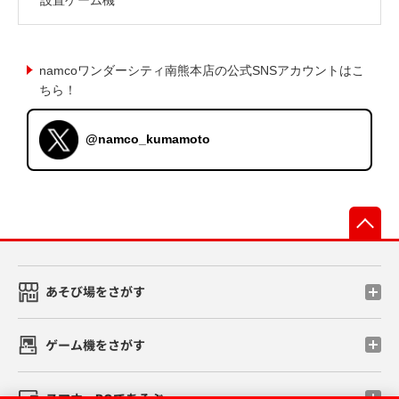
namcoワンダーシティ南熊本店の公式SNSアカウントはこ
ちら！
@namco_kumamoto
先
あそび場をさがす
ゲーム機をさがす
スマホ・PCであそぶ