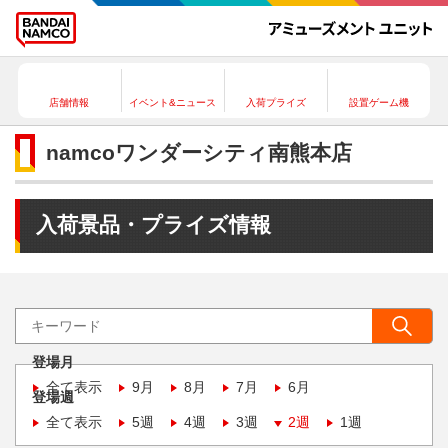
店舗情報
イベント&ニュース
入荷プライズ
設置ゲーム機
namcoワンダーシティ南熊本店
入荷景品・プライズ情報
登場月
全て表示
9月
8月
7月
6月
登場週
全て表示
5週
4週
3週
2週
1週