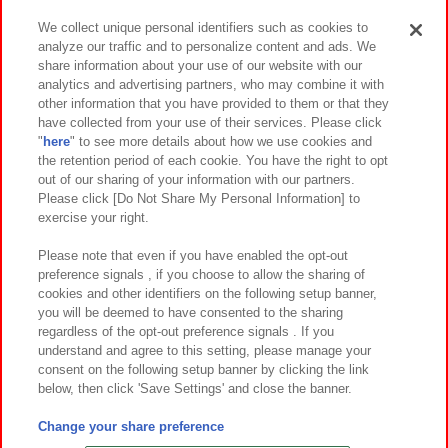
We collect unique personal identifiers such as cookies to
analyze our traffic and to personalize content and ads. We
イベント・キャンペーン
share information about your use of our website with our
analytics and advertising partners, who may combine it with
other information that you have provided to them or that they
have collected from your use of their services. Please click
"
here
" to see more details about how we use cookies and
関連会社
サステナビリティ
サイトポリシー
the retention period of each cookie. You have the right to opt
out of our sharing of your information with our partners.
プライバシーポリシー
ウェブアクセシビリティ方針と検証結果
Please click [Do Not Share My Personal Information] to
exercise your right.
お取引先さまとともに
食品のご提供について
カスタマーハラスメント対応方針
よくあるご質問・お問い合わせ
Please note that even if you have enabled the opt-out
preference signals , if you choose to allow the sharing of
cookies and other identifiers on the following setup banner,
you will be deemed to have consented to the sharing
regardless of the opt-out preference signals . If you
understand and agree to this setting, please manage your
consent on the following setup banner by clicking the link
below, then click 'Save Settings' and close the banner.
©Bandai Namco Amusement Inc.
©Bandai Namco Amusement Lab Inc.
Change your share preference
©Bandai Namco Experience Inc.