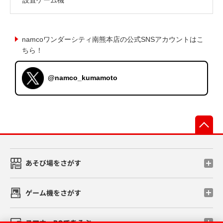
namcoワンダーシティ南熊本店の公式SNSアカウントはこ
ちら！
@namco_kumamoto
先
あそび場をさがす
ゲーム機をさがす
スマホ・PCであそぶ