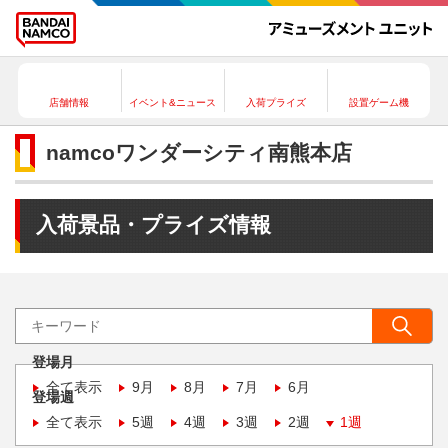
店舗情報
イベント&ニュース
入荷プライズ
設置ゲーム機
namcoワンダーシティ南熊本店
入荷景品・プライズ情報
登場月
全て表示
9月
8月
7月
6月
登場週
全て表示
5週
4週
3週
2週
1週