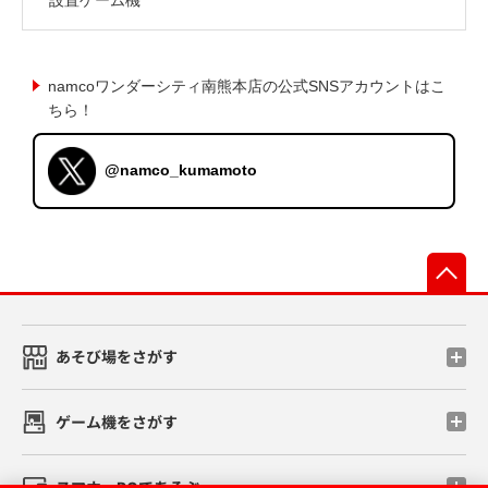
namcoワンダーシティ南熊本店の公式SNSアカウントはこ
ちら！
@namco_kumamoto
先
あそび場をさがす
ゲーム機をさがす
スマホ・PCであそぶ