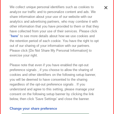
We collect unique personal identifiers such as cookies to
analyze our traffic and to personalize content and ads. We
イベント・キャンペーン
share information about your use of our website with our
analytics and advertising partners, who may combine it with
other information that you have provided to them or that they
have collected from your use of their services. Please click
"
here
" to see more details about how we use cookies and
関連会社
サステナビリティ
サイトポリシー
the retention period of each cookie. You have the right to opt
out of our sharing of your information with our partners.
プライバシーポリシー
ウェブアクセシビリティ方針と検証結果
Please click [Do Not Share My Personal Information] to
exercise your right.
お取引先さまとともに
食品のご提供について
カスタマーハラスメント対応方針
よくあるご質問・お問い合わせ
Please note that even if you have enabled the opt-out
preference signals , if you choose to allow the sharing of
cookies and other identifiers on the following setup banner,
you will be deemed to have consented to the sharing
regardless of the opt-out preference signals . If you
understand and agree to this setting, please manage your
consent on the following setup banner by clicking the link
below, then click 'Save Settings' and close the banner.
©Bandai Namco Amusement Inc.
©Bandai Namco Amusement Lab Inc.
Change your share preference
©Bandai Namco Experience Inc.