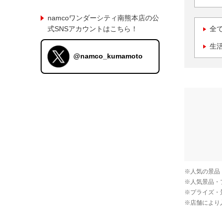
namcoワンダーシティ南熊本店の公
式SNSアカウントはこちら！
全
生
@namco_kumamoto