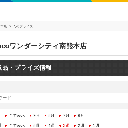
熊本店
入荷プライズ
mcoワンダーシティ南熊本店
景品・プライズ情報
月
全て表示
9月
8月
7月
6月
週
全て表示
5週
4週
3週
2週
1週