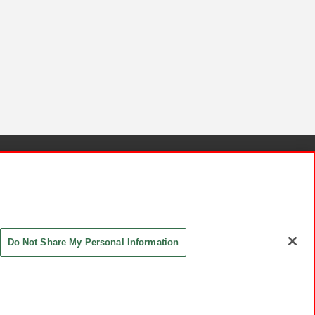
針と検証結果
お取引先さまとともに
お問い合わせ
Do Not Share My Personal Information
ASHIKI Co., Ltd. All Rights Reserved.