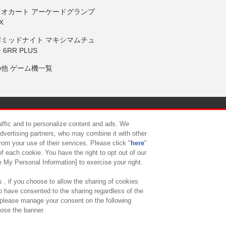
リオカート アーケードグランプ
X
岸ミッドナイト マキシマムチュ
 6RR PLUS
の他 ゲーム機一覧
サイトポリシー
プライバシーポリシー
ウェブアクセシビリティ方
raffic and to personalize content and ads. We
advertising partners, who may combine it with other
rom your use of their services. Please click "
here
"
供について
カスタマーハラスメント対応方針
よくあるご質問・
f each cookie. You have the right to opt out of our
e My Personal Information] to exercise your right.
 , if you choose to allow the sharing of cookies
to have consented to the sharing regardless of the
, please manage your consent on the following
lose the banner.
ndai Namco Amusement Lab Inc.
©Bandai Namco Experience Inc.
©HANAY