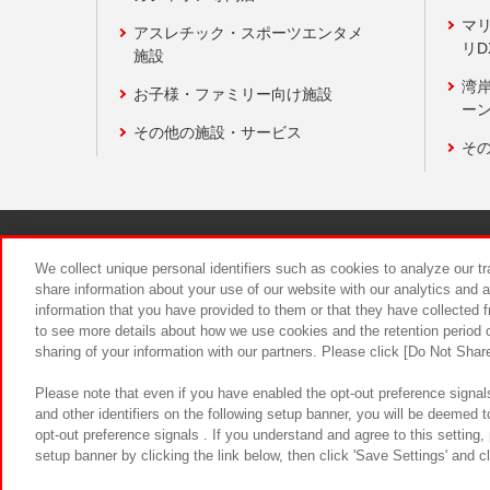
マ
アスレチック・スポーツエンタメ
リD
施設
湾
お子様・ファミリー向け施設
ーン
その他の施設・サービス
そ
関連会社
サステナビリティ
We collect unique personal identifiers such as cookies to analyze our t
share information about your use of our website with our analytics and 
information that you have provided to them or that they have collected f
食品のご提
to see more details about how we use cookies and the retention period o
sharing of your information with our partners. Please click [Do Not Shar
Please note that even if you have enabled the opt-out preference signals
and other identifiers on the following setup banner, you will be deemed 
opt-out preference signals . If you understand and agree to this setting
setup banner by clicking the link below, then click 'Save Settings' and c
©Bandai Namco Amusement Inc.
©Ba