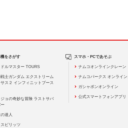
ム機をさがす
スマホ・PCであそぶ
ドルマスター TOURS
ナムコオンラインクレーン
動戦士ガンダム エクストリーム
ナムコパークス オンライ
ーサス２ インフィニットブース
ガシャポンオンライン
公式スマートフォンアプリ
ョジョの奇妙な冒険 ラストサバ
バー
鼓の達人
りスピリッツ