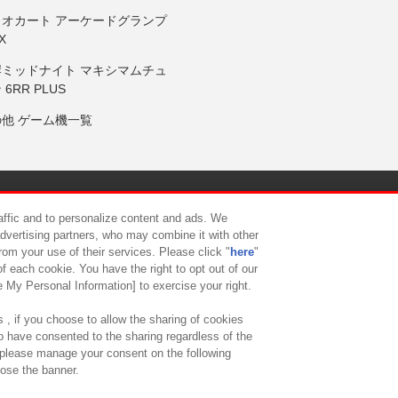
リオカート アーケードグランプ
X
岸ミッドナイト マキシマムチュ
 6RR PLUS
の他 ゲーム機一覧
サイトポリシー
プライバシーポリシー
ウェブアクセシビリティ方
raffic and to personalize content and ads. We
advertising partners, who may combine it with other
rom your use of their services. Please click "
here
"
供について
カスタマーハラスメント対応方針
よくあるご質問・
f each cookie. You have the right to opt out of our
e My Personal Information] to exercise your right.
 , if you choose to allow the sharing of cookies
to have consented to the sharing regardless of the
, please manage your consent on the following
lose the banner.
ndai Namco Amusement Lab Inc.
©Bandai Namco Experience Inc.
©HANAY