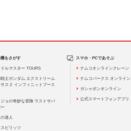
ム機をさがす
スマホ・PCであそぶ
ドルマスター TOURS
ナムコオンラインクレーン
動戦士ガンダム エクストリーム
ナムコパークス オンライ
ーサス２ インフィニットブース
ガシャポンオンライン
公式スマートフォンアプリ
ョジョの奇妙な冒険 ラストサバ
バー
鼓の達人
りスピリッツ