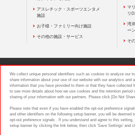
マ
アスレチック・スポーツエンタメ
リD
施設
湾
お子様・ファミリー向け施設
ーン
その他の施設・サービス
そ
関連会社
サステナビリティ
We collect unique personal identifiers such as cookies to analyze our t
share information about your use of our website with our analytics and 
information that you have provided to them or that they have collected f
食品のご提
to see more details about how we use cookies and the retention period o
sharing of your information with our partners. Please click [Do Not Shar
Please note that even if you have enabled the opt-out preference signals
and other identifiers on the following setup banner, you will be deemed 
opt-out preference signals . If you understand and agree to this setting
setup banner by clicking the link below, then click 'Save Settings' and c
©Bandai Namco Amusement Inc.
©Ba