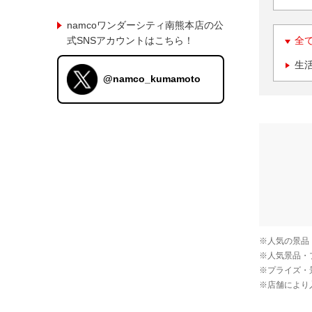
namcoワンダーシティ南熊本店の公
式SNSアカウントはこちら！
全
生
@namco_kumamoto