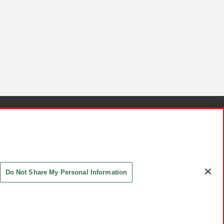
針と検証結果
お取引先さまとともに
お問い合わせ
Do Not Share My Personal Information
ASHIKI Co., Ltd. All Rights Reserved.