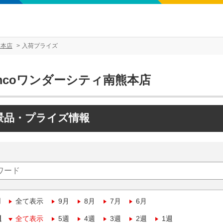
熊本店
入荷プライズ
mcoワンダーシティ南熊本店
景品・プライズ情報
月
全て表示
9月
8月
7月
6月
週
全て表示
5週
4週
3週
2週
1週