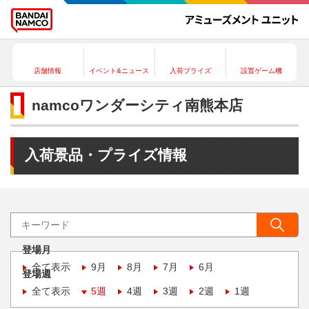
店舗情報
イベント&ニュース
入荷プライズ
設置ゲーム機
namcoワンダーシティ南熊本店
入荷景品・プライズ情報
登場月
全て表示
9月
8月
7月
6月
登場週
全て表示
5週
4週
3週
2週
1週