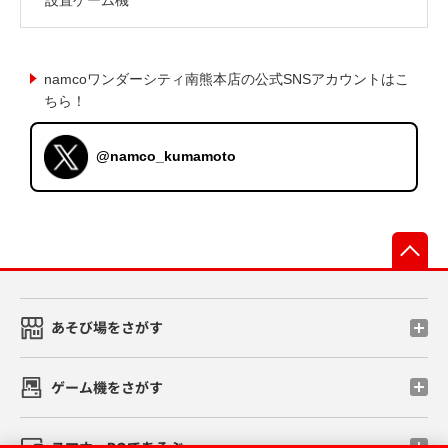
namcoワンダーシティ南熊本店の公式SNSアカウントはこ
ちら！
@namco_kumamoto
先
あそび場をさがす
ゲーム機をさがす
スマホ・PCであそぶ