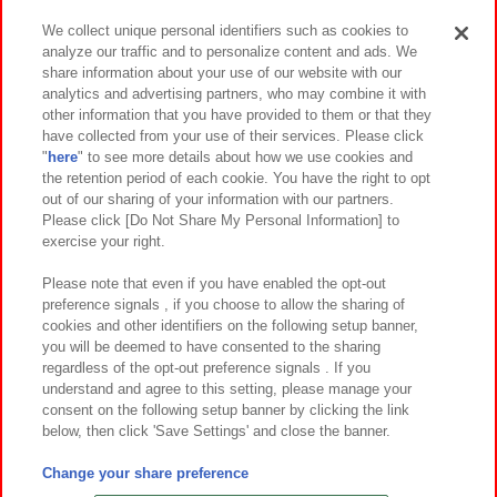
We collect unique personal identifiers such as cookies to
analyze our traffic and to personalize content and ads. We
イベント・キャンペーン
share information about your use of our website with our
analytics and advertising partners, who may combine it with
other information that you have provided to them or that they
have collected from your use of their services. Please click
"
here
" to see more details about how we use cookies and
関連会社
サステナビリティ
サイトポリシー
the retention period of each cookie. You have the right to opt
out of our sharing of your information with our partners.
プライバシーポリシー
ウェブアクセシビリティ方針と検証結果
Please click [Do Not Share My Personal Information] to
exercise your right.
お取引先さまとともに
食品のご提供について
カスタマーハラスメント対応方針
よくあるご質問・お問い合わせ
Please note that even if you have enabled the opt-out
preference signals , if you choose to allow the sharing of
cookies and other identifiers on the following setup banner,
you will be deemed to have consented to the sharing
regardless of the opt-out preference signals . If you
understand and agree to this setting, please manage your
consent on the following setup banner by clicking the link
below, then click 'Save Settings' and close the banner.
©Bandai Namco Amusement Inc.
©Bandai Namco Amusement Lab Inc.
Change your share preference
©Bandai Namco Experience Inc.