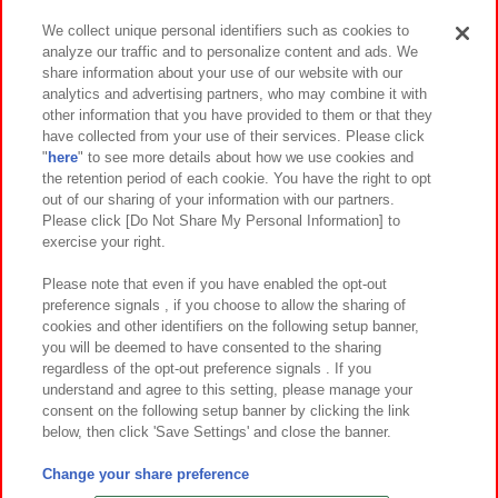
We collect unique personal identifiers such as cookies to
analyze our traffic and to personalize content and ads. We
イベント・キャンペーン
share information about your use of our website with our
analytics and advertising partners, who may combine it with
other information that you have provided to them or that they
have collected from your use of their services. Please click
"
here
" to see more details about how we use cookies and
関連会社
サステナビリティ
サイトポリシー
the retention period of each cookie. You have the right to opt
out of our sharing of your information with our partners.
プライバシーポリシー
ウェブアクセシビリティ方針と検証結果
Please click [Do Not Share My Personal Information] to
exercise your right.
お取引先さまとともに
食品のご提供について
カスタマーハラスメント対応方針
よくあるご質問・お問い合わせ
Please note that even if you have enabled the opt-out
preference signals , if you choose to allow the sharing of
cookies and other identifiers on the following setup banner,
you will be deemed to have consented to the sharing
regardless of the opt-out preference signals . If you
understand and agree to this setting, please manage your
consent on the following setup banner by clicking the link
below, then click 'Save Settings' and close the banner.
©Bandai Namco Amusement Inc.
©Bandai Namco Amusement Lab Inc.
Change your share preference
©Bandai Namco Experience Inc.