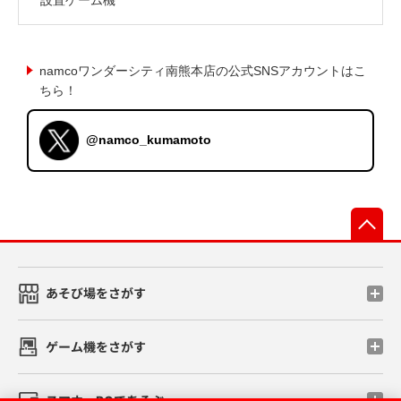
namcoワンダーシティ南熊本店の公式SNSアカウントはこ
ちら！
@namco_kumamoto
先
あそび場をさがす
ゲーム機をさがす
スマホ・PCであそぶ