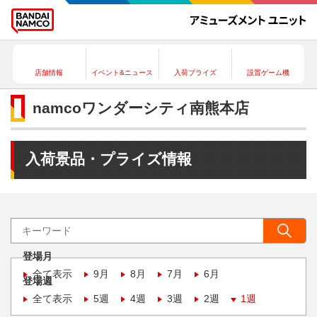
店舗情報
イベント&ニュース
入荷プライズ
設置ゲーム機
namcoワンダーシティ南熊本店
入荷景品・プライズ情報
登場月
全て表示
9月
8月
7月
6月
登場週
全て表示
5週
4週
3週
2週
1週