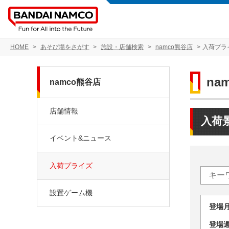
HOME
あそび場をさがす
施設・店舗検索
namco熊谷店
入荷プラ
na
namco熊谷店
店舗情報
入荷
イベント&ニュース
入荷プライズ
設置ゲーム機
登場
登場