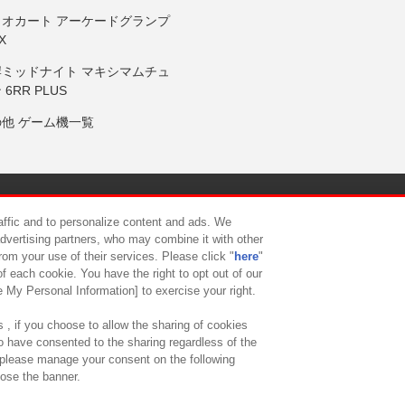
リオカート アーケードグランプ
X
岸ミッドナイト マキシマムチュ
 6RR PLUS
の他 ゲーム機一覧
サイトポリシー
プライバシーポリシー
ウェブアクセシビリティ方
raffic and to personalize content and ads. We
advertising partners, who may combine it with other
rom your use of their services. Please click "
here
"
供について
カスタマーハラスメント対応方針
よくあるご質問・
f each cookie. You have the right to opt out of our
e My Personal Information] to exercise your right.
 , if you choose to allow the sharing of cookies
to have consented to the sharing regardless of the
, please manage your consent on the following
lose the banner.
ndai Namco Amusement Lab Inc.
©Bandai Namco Experience Inc.
©HANAY