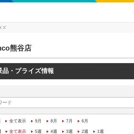
イズ
mco熊谷店
景品・プライズ情報
月
全て表示
9月
8月
7月
6月
週
全て表示
5週
4週
3週
2週
1週