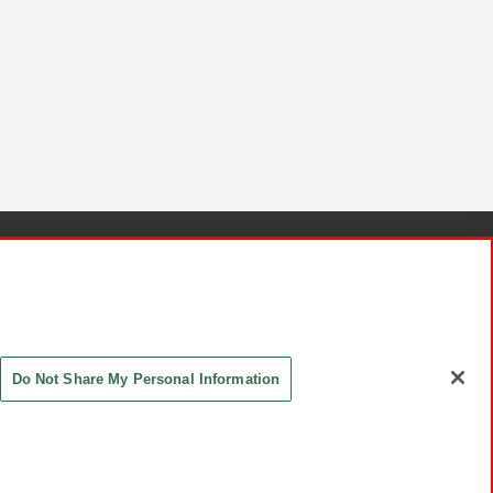
針と検証結果
お取引先さまとともに
お問い合わせ
Do Not Share My Personal Information
ASHIKI Co., Ltd. All Rights Reserved.