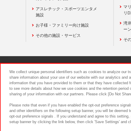
マ
アスレチック・スポーツエンタメ
リD
施設
湾
お子様・ファミリー向け施設
ーン
その他の施設・サービス
そ
関連会社
サステナビリティ
We collect unique personal identifiers such as cookies to analyze our t
share information about your use of our website with our analytics and 
information that you have provided to them or that they have collected f
食品のご提
to see more details about how we use cookies and the retention period o
sharing of your information with our partners. Please click [Do Not Shar
Please note that even if you have enabled the opt-out preference signals
and other identifiers on the following setup banner, you will be deemed 
opt-out preference signals . If you understand and agree to this setting
setup banner by clicking the link below, then click 'Save Settings' and c
©Bandai Namco Amusement Inc.
©Ba