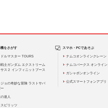
ム機をさがす
スマホ・PCであそぶ
ドルマスター TOURS
ナムコオンラインクレーン
動戦士ガンダム エクストリーム
ナムコパークス オンライ
ーサス２ インフィニットブース
ガシャポンオンライン
公式スマートフォンアプリ
ョジョの奇妙な冒険 ラストサバ
バー
鼓の達人
りスピリッツ