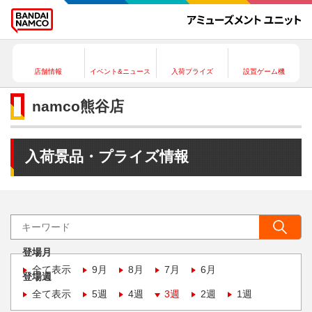
店舗情報
イベント&ニュース
入荷プライズ
設置ゲーム機
namco熊谷店
入荷景品・プライズ情報
登場月
全て表示
9月
8月
7月
6月
登場週
全て表示
5週
4週
3週
2週
1週