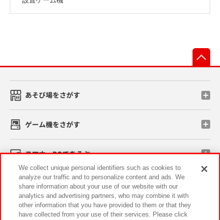
先
あそび場をさがす
ゲーム機をさがす
スマホ・PCであそぶ
We collect unique personal identifiers such as cookies to
analyze our traffic and to personalize content and ads. We
イベント・キャンペーン
share information about your use of our website with our
analytics and advertising partners, who may combine it with
other information that you have provided to them or that they
have collected from your use of their services. Please click