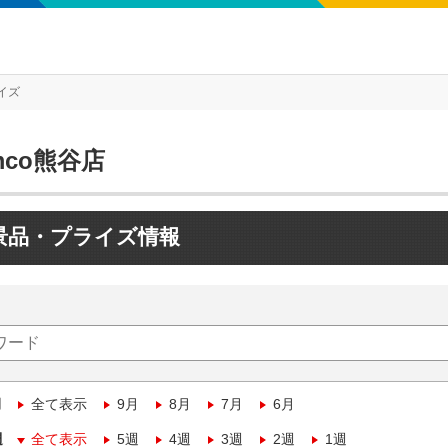
イズ
mco熊谷店
景品・プライズ情報
月
全て表示
9月
8月
7月
6月
週
全て表示
5週
4週
3週
2週
1週