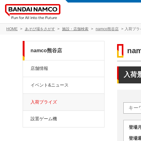
HOME
あそび場をさがす
施設・店舗検索
namco熊谷店
入荷プラ
na
namco熊谷店
店舗情報
入荷
イベント&ニュース
入荷プライズ
設置ゲーム機
登場
登場