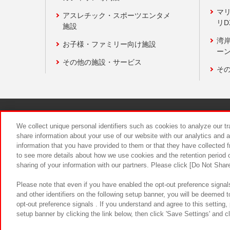
マ
アスレチック・スポーツエンタメ
リD
施設
湾
お子様・ファミリー向け施設
ーン
その他の施設・サービス
そ
関連会社
サステナビリティ
We collect unique personal identifiers such as cookies to analyze our t
share information about your use of our website with our analytics and 
information that you have provided to them or that they have collected f
食品のご提
to see more details about how we use cookies and the retention period o
sharing of your information with our partners. Please click [Do Not Shar
Please note that even if you have enabled the opt-out preference signals
and other identifiers on the following setup banner, you will be deemed 
opt-out preference signals . If you understand and agree to this setting
setup banner by clicking the link below, then click 'Save Settings' and c
©Bandai Namco Amusement Inc.
©Ba