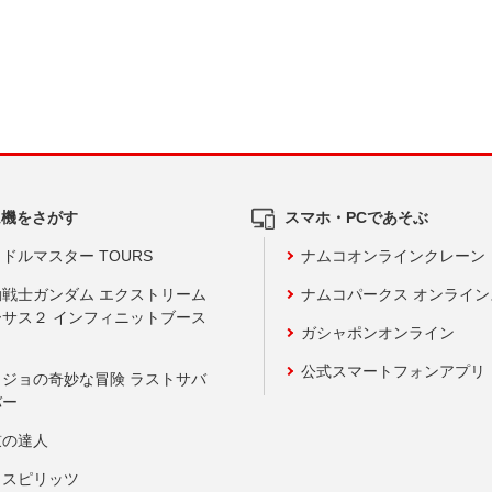
ム機をさがす
スマホ・PCであそぶ
ドルマスター TOURS
ナムコオンラインクレーン
動戦士ガンダム エクストリーム
ナムコパークス オンライ
ーサス２ インフィニットブース
ガシャポンオンライン
公式スマートフォンアプリ
ョジョの奇妙な冒険 ラストサバ
バー
鼓の達人
りスピリッツ