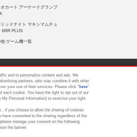
リオカート アーケードグランプ
X
岸ミッドナイト マキシマムチュ
 6RR PLUS
の他 ゲーム機一覧
サイトポリシー
プライバシーポリシー
ウェブアクセシビリティ方
raffic and to personalize content and ads. We
advertising partners, who may combine it with other
rom your use of their services. Please click "
here
"
供について
カスタマーハラスメント対応方針
よくあるご質問・
f each cookie. You have the right to opt out of our
e My Personal Information] to exercise your right.
 , if you choose to allow the sharing of cookies
to have consented to the sharing regardless of the
, please manage your consent on the following
lose the banner.
ndai Namco Amusement Lab Inc.
©Bandai Namco Experience Inc.
©HANAY