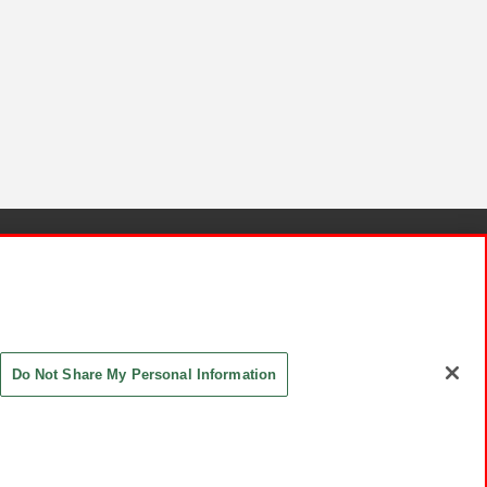
針と検証結果
お取引先さまとともに
お問い合わせ
Do Not Share My Personal Information
ASHIKI Co., Ltd. All Rights Reserved.