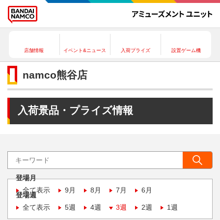
店舗情報
イベント&ニュース
入荷プライズ
設置ゲーム機
namco熊谷店
入荷景品・プライズ情報
登場月
全て表示
9月
8月
7月
6月
登場週
全て表示
5週
4週
3週
2週
1週