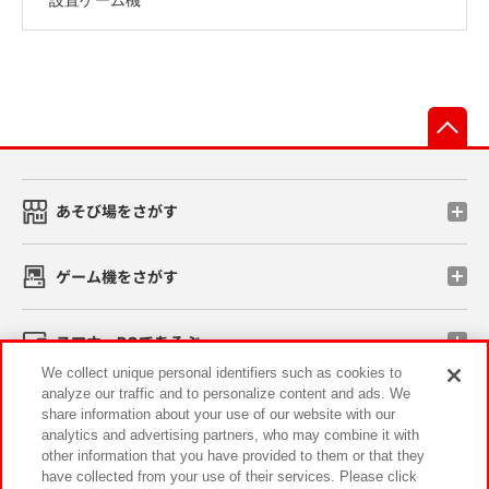
先
あそび場をさがす
ゲーム機をさがす
スマホ・PCであそぶ
We collect unique personal identifiers such as cookies to
analyze our traffic and to personalize content and ads. We
イベント・キャンペーン
share information about your use of our website with our
analytics and advertising partners, who may combine it with
other information that you have provided to them or that they
have collected from your use of their services. Please click