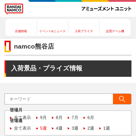
店舗情報
イベント&ニュース
入荷プライズ
設置ゲーム機
namco熊谷店
入荷景品・プライズ情報
登場月
全て表示
9月
8月
7月
6月
登場週
全て表示
5週
4週
3週
2週
1週