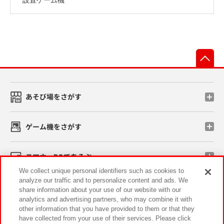
先
あそび場をさがす
ゲーム機をさがす
スマホ・PCであそぶ
We collect unique personal identifiers such as cookies to
analyze our traffic and to personalize content and ads. We
イベント・キャンペーン
share information about your use of our website with our
analytics and advertising partners, who may combine it with
other information that you have provided to them or that they
have collected from your use of their services. Please click