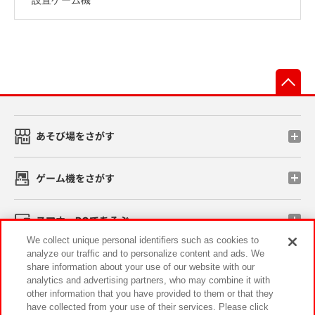
先
あそび場をさがす
ゲーム機をさがす
スマホ・PCであそぶ
We collect unique personal identifiers such as cookies to
analyze our traffic and to personalize content and ads. We
イベント・キャンペーン
share information about your use of our website with our
analytics and advertising partners, who may combine it with
other information that you have provided to them or that they
have collected from your use of their services. Please click