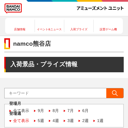
店舗情報
イベント&ニュース
入荷プライズ
設置ゲーム機
namco熊谷店
入荷景品・プライズ情報
登場月
全て表示
9月
8月
7月
6月
登場週
全て表示
5週
4週
3週
2週
1週