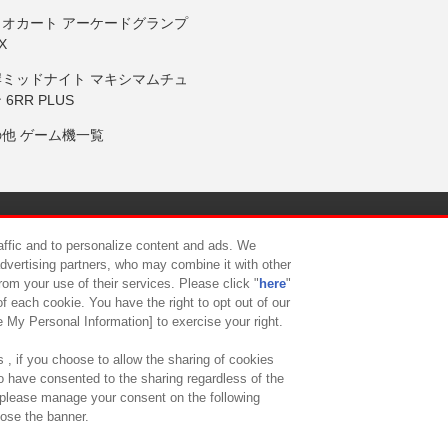
リオカート アーケードグランプ
X
岸ミッドナイト マキシマムチュ
 6RR PLUS
の他 ゲーム機一覧
サイトポリシー
プライバシーポリシー
ウェブアクセシビリティ方
raffic and to personalize content and ads. We
advertising partners, who may combine it with other
rom your use of their services. Please click "
here
"
供について
カスタマーハラスメント対応方針
よくあるご質問・
f each cookie. You have the right to opt out of our
e My Personal Information] to exercise your right.
 , if you choose to allow the sharing of cookies
to have consented to the sharing regardless of the
, please manage your consent on the following
lose the banner.
ndai Namco Amusement Lab Inc.
©Bandai Namco Experience Inc.
©HANAY