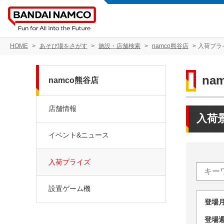
HOME
あそび場をさがす
施設・店舗検索
namco熊谷店
入荷プラ
na
namco熊谷店
店舗情報
入荷
イベント&ニュース
入荷プライズ
設置ゲーム機
登場
登場