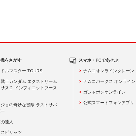
ム機をさがす
スマホ・PCであそぶ
ドルマスター TOURS
ナムコオンラインクレーン
動戦士ガンダム エクストリーム
ナムコパークス オンライ
ーサス２ インフィニットブース
ガシャポンオンライン
公式スマートフォンアプリ
ョジョの奇妙な冒険 ラストサバ
バー
鼓の達人
りスピリッツ