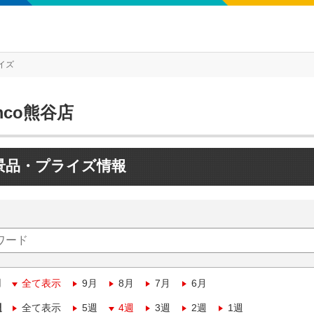
イズ
mco熊谷店
景品・プライズ情報
月
全て表示
9月
8月
7月
6月
週
全て表示
5週
4週
3週
2週
1週