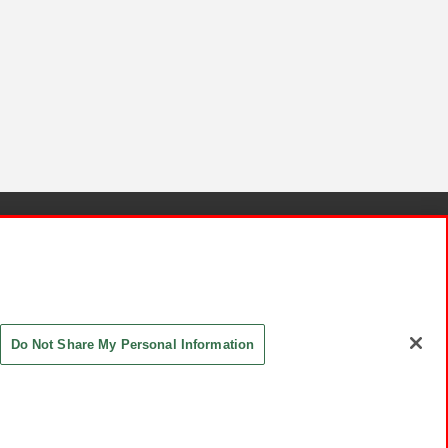
針と検証結果
お取引先さまとともに
お問い合わせ
Do Not Share My Personal Information
ASHIKI Co., Ltd. All Rights Reserved.