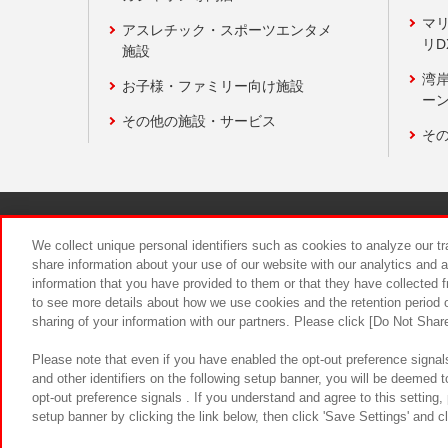
マ
アスレチック・スポーツエンタメ
リD
施設
湾
お子様・ファミリー向け施設
ーン
その他の施設・サービス
そ
関連会社
サステナビリティ
We collect unique personal identifiers such as cookies to analyze our t
share information about your use of our website with our analytics and 
information that you have provided to them or that they have collected f
食品のご提
to see more details about how we use cookies and the retention period o
sharing of your information with our partners. Please click [Do Not Shar
Please note that even if you have enabled the opt-out preference signals
and other identifiers on the following setup banner, you will be deemed 
opt-out preference signals . If you understand and agree to this setting
setup banner by clicking the link below, then click 'Save Settings' and c
©Bandai Namco Amusement Inc.
©Ba