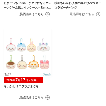
たまごっち Push！がクセになるクレ
映画ちいかわ 人魚の島のひみつ オー
ーンゲーム風コインケース～Tamago
ロラビーチバッグ
tchi Paradise～
7
17
2026年
月
日～登場
ちいかわ ミニプラがまぐち