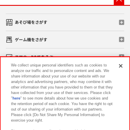
あそび場をさがす
ゲーム機をさがす
スマホ・PCであそぶ
We collect unique personal identifiers such as cookies to
analyze our traffic and to personalize content and ads. We
イベント・キャンペーン
share information about your use of our website with our
analytics and advertising partners, who may combine it with
other information that you have provided to them or that they
have collected from your use of their services. Please click
"
here
" to see more details about how we use cookies and
関連会社
サステナビリティ
サイトポリシー
the retention period of each cookie. You have the right to opt
out of our sharing of your information with our partners.
プライバシーポリシー
ウェブアクセシビリティ方針と検証結果
Please click [Do Not Share My Personal Information] to
exercise your right.
お取引先さまとともに
食品のご提供について