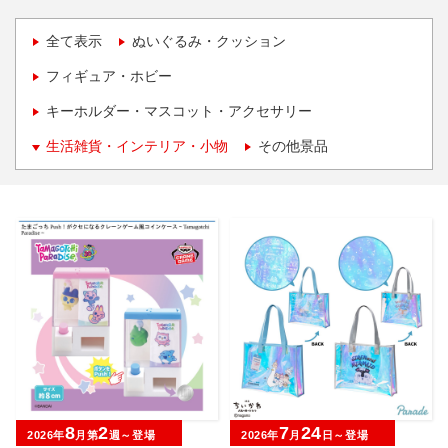
全て表示
ぬいぐるみ・クッション
フィギュア・ホビー
キーホルダー・マスコット・アクセサリー
生活雑貨・インテリア・小物
その他景品
8
2
7
24
2026年
月第
週～登場
2026年
月
日～登場