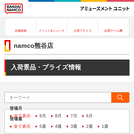
店舗情報
イベント&ニュース
入荷プライズ
設置ゲーム機
namco熊谷店
入荷景品・プライズ情報
登場月
全て表示
9月
8月
7月
6月
登場週
全て表示
5週
4週
3週
2週
1週