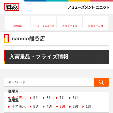
店舗情報
イベント&ニュース
入荷プライズ
設置ゲーム機
namco熊谷店
入荷景品・プライズ情報
登場月
全て表示
9月
8月
7月
6月
登場週
全て表示
5週
4週
3週
2週
1週