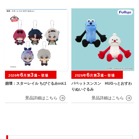
6
3
6
3
2026年
月第
週～登場
2026年
月第
週～登場
崩壊：スターレイル ちびぐるみvol.1
パペットスンスン HUGっとおすわ
りぬいぐるみ