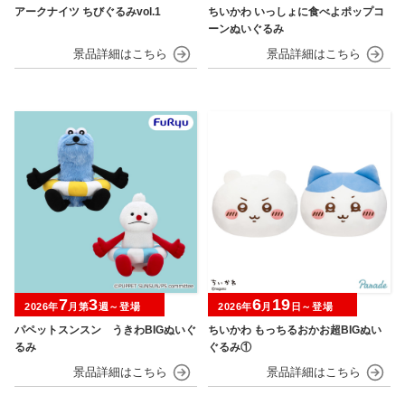
アークナイツ ちびぐるみvol.1
ちいかわ いっしょに食べよポップコ
ーンぬいぐるみ
7
3
6
19
2026年
月第
週～登場
2026年
月
日～登場
パペットスンスン うきわBIGぬいぐ
ちいかわ もっちるおかお超BIGぬい
るみ
ぐるみ①