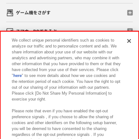
ゲーム機をさがす
スマホ・PCであそぶ
We collect unique personal identifiers such as cookies to
analyze our traffic and to personalize content and ads. We
イベント・キャンペーン
share information about your use of our website with our
analytics and advertising partners, who may combine it with
other information that you have provided to them or that they
have collected from your use of their services. Please click
"
here
" to see more details about how we use cookies and
関連会社
サステナビリティ
サイトポリシー
the retention period of each cookie. You have the right to opt
out of our sharing of your information with our partners.
プライバシーポリシー
ウェブアクセシビリティ方針と検証結果
Please click [Do Not Share My Personal Information] to
exercise your right.
お取引先さまとともに
食品のご提供について
カスタマーハラスメント対応方針
よくあるご質問・お問い合わせ
Please note that even if you have enabled the opt-out
preference signals , if you choose to allow the sharing of
cookies and other identifiers on the following setup banner,
you will be deemed to have consented to the sharing
regardless of the opt-out preference signals . If you