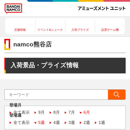
店舗情報
イベント&ニュース
入荷プライズ
設置ゲーム機
namco熊谷店
入荷景品・プライズ情報
登場月
全て表示
9月
8月
7月
6月
登場週
全て表示
5週
4週
3週
2週
1週