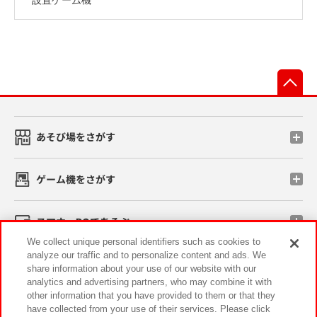
先
あそび場をさがす
ゲーム機をさがす
スマホ・PCであそぶ
We collect unique personal identifiers such as cookies to
analyze our traffic and to personalize content and ads. We
イベント・キャンペーン
share information about your use of our website with our
analytics and advertising partners, who may combine it with
other information that you have provided to them or that they
have collected from your use of their services. Please click