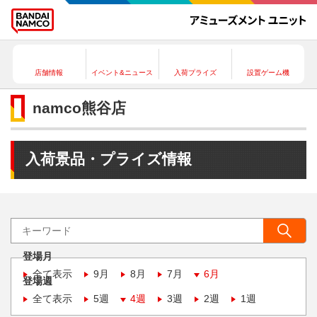
店舗情報
イベント&ニュース
入荷プライズ
設置ゲーム機
namco熊谷店
入荷景品・プライズ情報
登場月
全て表示
9月
8月
7月
6月
登場週
全て表示
5週
4週
3週
2週
1週