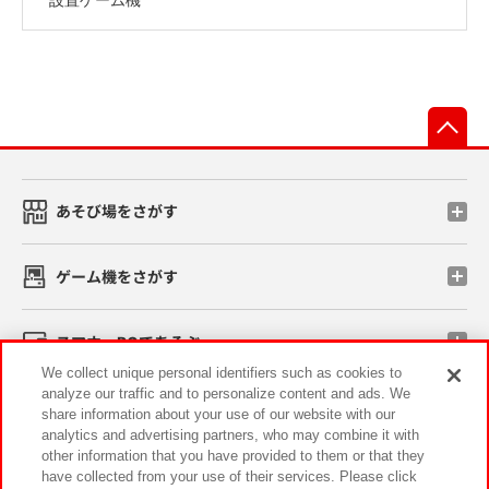
先
あそび場をさがす
ゲーム機をさがす
スマホ・PCであそぶ
We collect unique personal identifiers such as cookies to
analyze our traffic and to personalize content and ads. We
イベント・キャンペーン
share information about your use of our website with our
analytics and advertising partners, who may combine it with
other information that you have provided to them or that they
have collected from your use of their services. Please click