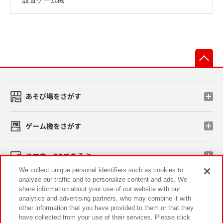
先
あそび場をさがす
ゲーム機をさがす
スマホ・PCであそぶ
We collect unique personal identifiers such as cookies to
analyze our traffic and to personalize content and ads. We
イベント・キャンペーン
share information about your use of our website with our
analytics and advertising partners, who may combine it with
other information that you have provided to them or that they
have collected from your use of their services. Please click