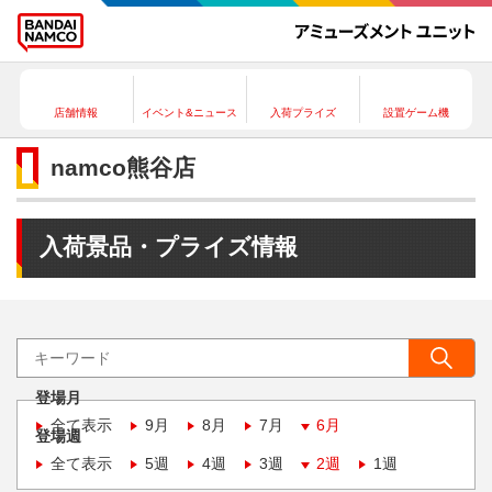
店舗情報
イベント&ニュース
入荷プライズ
設置ゲーム機
namco熊谷店
入荷景品・プライズ情報
登場月
全て表示
9月
8月
7月
6月
登場週
全て表示
5週
4週
3週
2週
1週