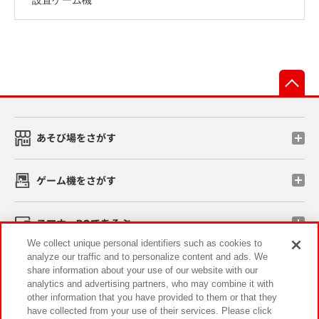
先
あそび場をさがす
ゲーム機をさがす
スマホ・PCであそぶ
We collect unique personal identifiers such as cookies to
analyze our traffic and to personalize content and ads. We
イベント・キャンペーン
share information about your use of our website with our
analytics and advertising partners, who may combine it with
other information that you have provided to them or that they
have collected from your use of their services. Please click