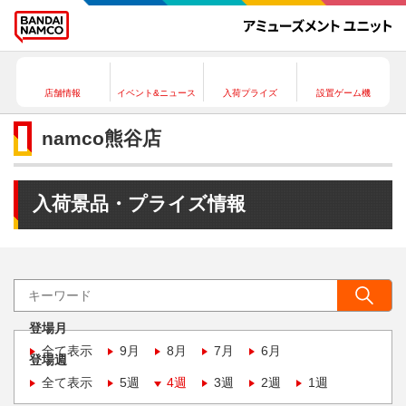
店舗情報
イベント&ニュース
入荷プライズ
設置ゲーム機
namco熊谷店
入荷景品・プライズ情報
登場月
全て表示
9月
8月
7月
6月
登場週
全て表示
5週
4週
3週
2週
1週