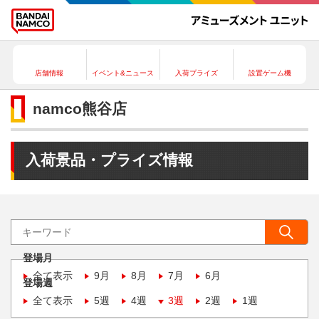
店舗情報
イベント&ニュース
入荷プライズ
設置ゲーム機
namco熊谷店
入荷景品・プライズ情報
登場月
全て表示
9月
8月
7月
6月
登場週
全て表示
5週
4週
3週
2週
1週