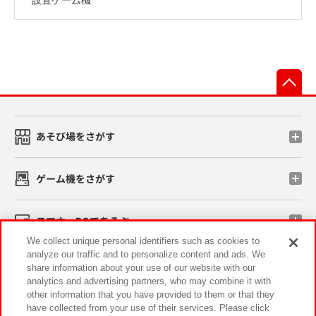
先
あそび場をさがす
ゲーム機をさがす
スマホ・PCであそぶ
We collect unique personal identifiers such as cookies to
analyze our traffic and to personalize content and ads. We
イベント・キャンペーン
share information about your use of our website with our
analytics and advertising partners, who may combine it with
other information that you have provided to them or that they
have collected from your use of their services. Please click