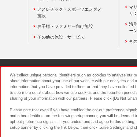
マ
アスレチック・スポーツエンタメ
リD
施設
湾
お子様・ファミリー向け施設
ーン
その他の施設・サービス
そ
関連会社
サステナビリティ
We collect unique personal identifiers such as cookies to analyze our t
share information about your use of our website with our analytics and 
information that you have provided to them or that they have collected f
食品のご提
to see more details about how we use cookies and the retention period o
sharing of your information with our partners. Please click [Do Not Shar
Please note that even if you have enabled the opt-out preference signals
and other identifiers on the following setup banner, you will be deemed 
opt-out preference signals . If you understand and agree to this setting
setup banner by clicking the link below, then click 'Save Settings' and c
©Bandai Namco Amusement Inc.
©Ba