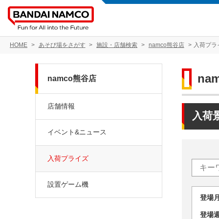
HOME
あそび場をさがす
施設・店舗検索
namco熊谷店
入荷プラ
na
namco熊谷店
店舗情報
入荷
イベント&ニュース
入荷プライズ
設置ゲーム機
登場
登場