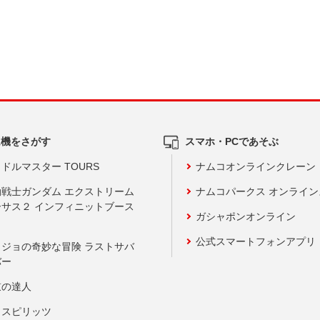
ム機をさがす
スマホ・PCであそぶ
ドルマスター TOURS
ナムコオンラインクレーン
動戦士ガンダム エクストリーム
ナムコパークス オンライ
ーサス２ インフィニットブース
ガシャポンオンライン
公式スマートフォンアプリ
ョジョの奇妙な冒険 ラストサバ
バー
鼓の達人
りスピリッツ