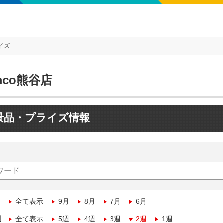
イズ
mco熊谷店
景品・プライズ情報
月
全て表示
9月
8月
7月
6月
週
全て表示
5週
4週
3週
2週
1週