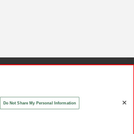
針と検証結果
お取引先さまとともに
お問い合わせ
Do Not Share My Personal Information
ASHIKI Co., Ltd. All Rights Reserved.