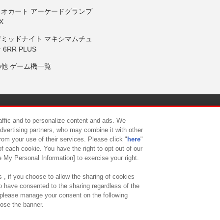
リオカート アーケードグランプ
X
岸ミッドナイト マキシマムチュ
 6RR PLUS
の他 ゲーム機一覧
サイトポリシー
プライバシーポリシー
ウェブアクセシビリティ方
raffic and to personalize content and ads. We
advertising partners, who may combine it with other
rom your use of their services. Please click "
here
"
供について
カスタマーハラスメント対応方針
よくあるご質問・
f each cookie. You have the right to opt out of our
e My Personal Information] to exercise your right.
 , if you choose to allow the sharing of cookies
to have consented to the sharing regardless of the
, please manage your consent on the following
lose the banner.
ndai Namco Amusement Lab Inc.
©Bandai Namco Experience Inc.
©HANAY