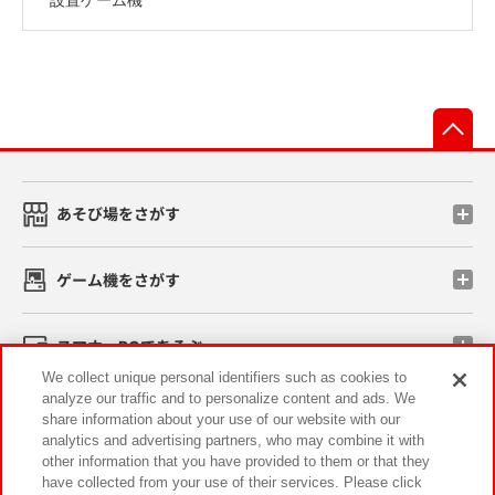
先
あそび場をさがす
ゲーム機をさがす
スマホ・PCであそぶ
We collect unique personal identifiers such as cookies to
analyze our traffic and to personalize content and ads. We
イベント・キャンペーン
share information about your use of our website with our
analytics and advertising partners, who may combine it with
other information that you have provided to them or that they
have collected from your use of their services. Please click