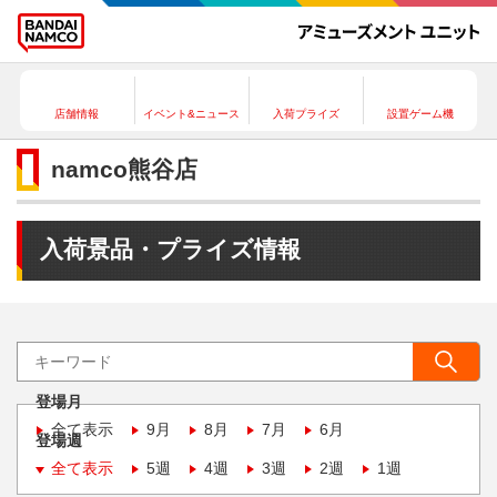
店舗情報
イベント&ニュース
入荷プライズ
設置ゲーム機
namco熊谷店
入荷景品・プライズ情報
登場月
全て表示
9月
8月
7月
6月
登場週
全て表示
5週
4週
3週
2週
1週