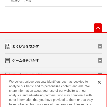
先
あそび場をさがす
ゲーム機をさがす
スマホ・PCであそぶ
We collect unique personal identifiers such as cookies to
analyze our traffic and to personalize content and ads. We
イベント・キャンペーン
share information about your use of our website with our
analytics and advertising partners, who may combine it with
other information that you have provided to them or that they
have collected from your use of their services. Please click