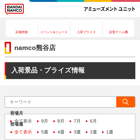
店舗情報
イベント&ニュース
入荷プライズ
設置ゲーム機
namco熊谷店
入荷景品・プライズ情報
登場月
全て表示
9月
8月
7月
6月
登場週
全て表示
5週
4週
3週
2週
1週