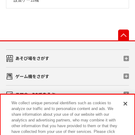
先
あそび場をさがす
ゲーム機をさがす
スマホ・PCであそぶ
We collect unique personal identifiers such as cookies to
analyze our traffic and to personalize content and ads. We
イベント・キャンペーン
share information about your use of our website with our
analytics and advertising partners, who may combine it with
other information that you have provided to them or that they
have collected from your use of their services. Please click