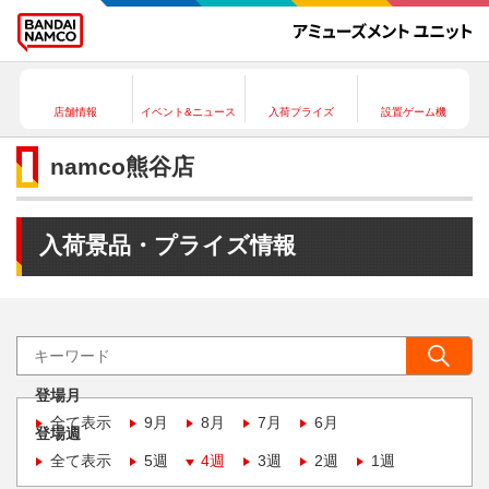
店舗情報
イベント&ニュース
入荷プライズ
設置ゲーム機
namco熊谷店
入荷景品・プライズ情報
登場月
全て表示
9月
8月
7月
6月
登場週
全て表示
5週
4週
3週
2週
1週