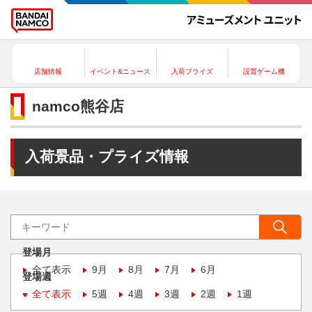
店舗情報
イベント&ニュース
入荷プライズ
設置ゲーム機
namco熊谷店
入荷景品・プライズ情報
登場月
全て表示
9月
8月
7月
6月
登場週
全て表示
5週
4週
3週
2週
1週