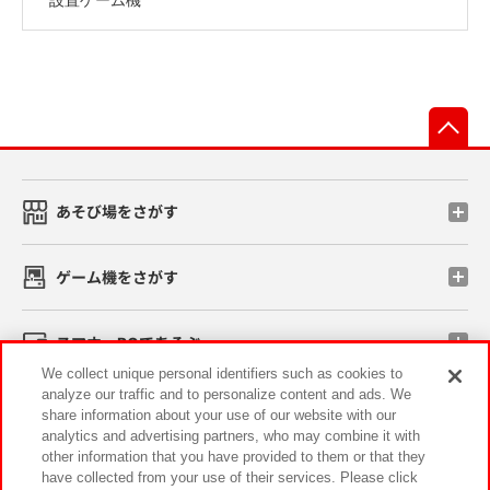
先
あそび場をさがす
ゲーム機をさがす
スマホ・PCであそぶ
We collect unique personal identifiers such as cookies to
analyze our traffic and to personalize content and ads. We
イベント・キャンペーン
share information about your use of our website with our
analytics and advertising partners, who may combine it with
other information that you have provided to them or that they
have collected from your use of their services. Please click