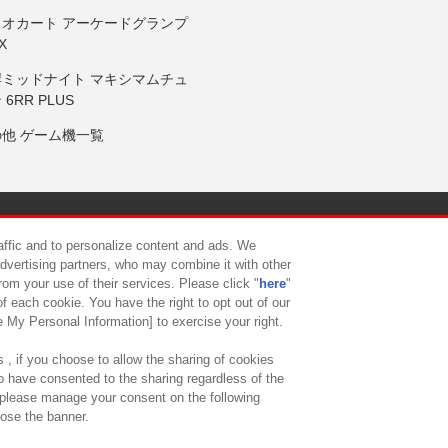
リオカート アーケードグランプ
X
岸ミッドナイト マキシマムチュ
 6RR PLUS
の他 ゲーム機一覧
サイトポリシー
プライバシーポリシー
ウェブアクセシビリティ方
raffic and to personalize content and ads. We
advertising partners, who may combine it with other
rom your use of their services. Please click "
here
"
供について
カスタマーハラスメント対応方針
よくあるご質問・
f each cookie. You have the right to opt out of our
e My Personal Information] to exercise your right.
 , if you choose to allow the sharing of cookies
to have consented to the sharing regardless of the
, please manage your consent on the following
lose the banner.
ndai Namco Amusement Lab Inc.
©Bandai Namco Experience Inc.
©HANAY