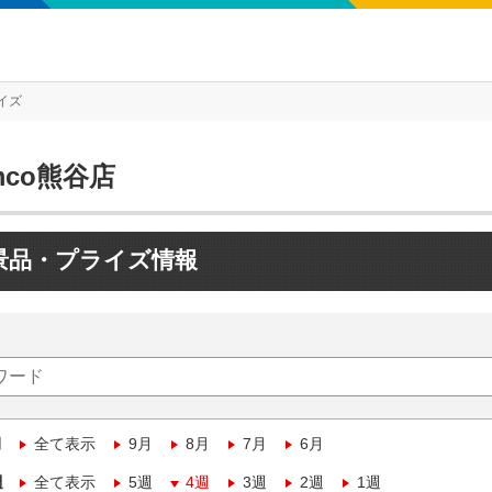
イズ
mco熊谷店
景品・プライズ情報
月
全て表示
9月
8月
7月
6月
週
全て表示
5週
4週
3週
2週
1週