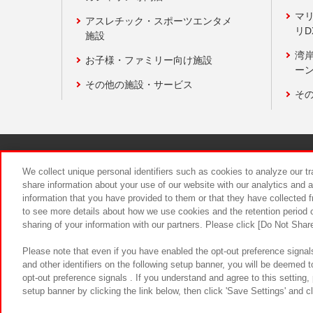
マ
アスレチック・スポーツエンタメ
リD
施設
湾
お子様・ファミリー向け施設
ーン
その他の施設・サービス
そ
関連会社
サステナビリティ
We collect unique personal identifiers such as cookies to analyze our t
share information about your use of our website with our analytics and 
information that you have provided to them or that they have collected f
食品のご提
to see more details about how we use cookies and the retention period o
sharing of your information with our partners. Please click [Do Not Shar
Please note that even if you have enabled the opt-out preference signals
and other identifiers on the following setup banner, you will be deemed 
opt-out preference signals . If you understand and agree to this setting
setup banner by clicking the link below, then click 'Save Settings' and c
©Bandai Namco Amusement Inc.
©Ba