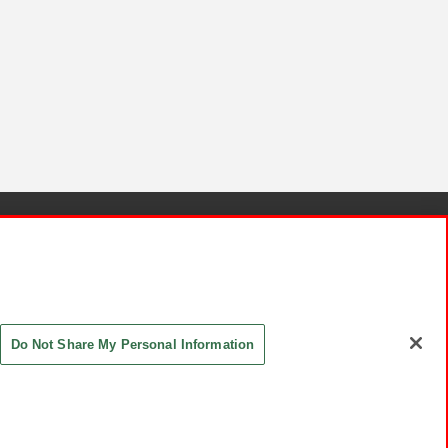
針と検証結果
お取引先さまとともに
お問い合わせ
Do Not Share My Personal Information
ASHIKI Co., Ltd. All Rights Reserved.