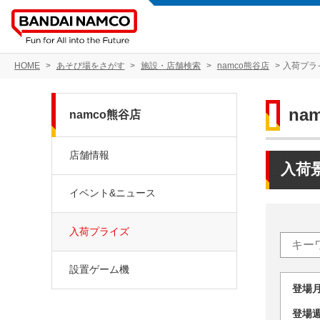
HOME
あそび場をさがす
施設・店舗検索
namco熊谷店
入荷プラ
na
namco熊谷店
店舗情報
入荷
イベント&ニュース
入荷プライズ
設置ゲーム機
登場
登場