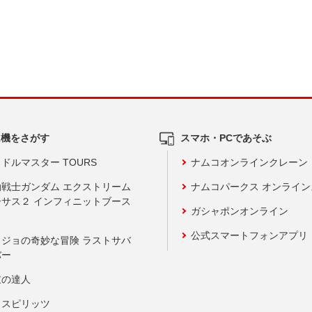
ム機をさがす
スマホ・PCであそぶ
ドルマスター TOURS
ナムコオンラインクレーン
動戦士ガンダム エクストリーム
ナムコパークス オンライ
ーサス２ インフィニットブース
ガシャポンオンライン
公式スマートフォンアプリ
ョジョの奇妙な冒険 ラストサバ
バー
鼓の達人
りスピリッツ