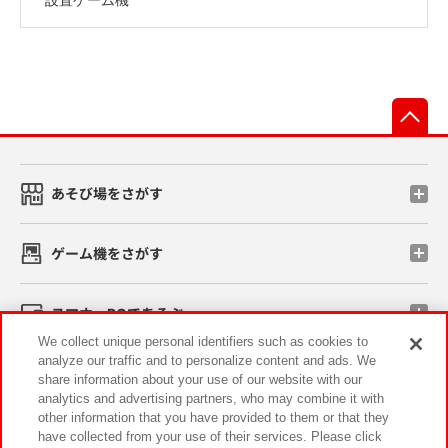
先
あそび場をさがす
ゲーム機をさがす
スマホ・PCであそぶ
We collect unique personal identifiers such as cookies to
analyze our traffic and to personalize content and ads. We
イベント・キャンペーン
share information about your use of our website with our
analytics and advertising partners, who may combine it with
other information that you have provided to them or that they
have collected from your use of their services. Please click