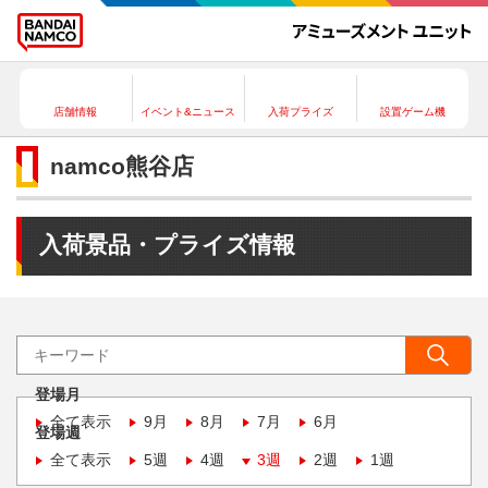
店舗情報
イベント&ニュース
入荷プライズ
設置ゲーム機
namco熊谷店
入荷景品・プライズ情報
登場月
全て表示
9月
8月
7月
6月
登場週
全て表示
5週
4週
3週
2週
1週