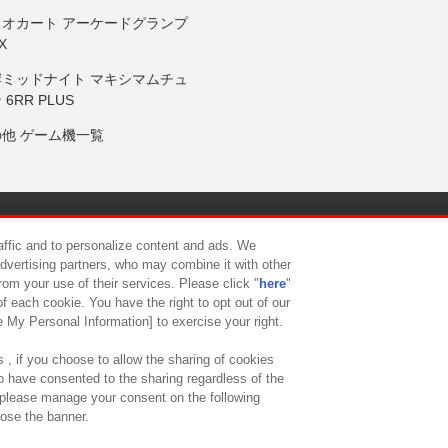
リオカート アーケードグランプ
X
岸ミッドナイト マキシマムチュ
 6RR PLUS
の他 ゲーム機一覧
サイトポリシー
プライバシーポリシー
ウェブアクセシビリティ方
raffic and to personalize content and ads. We
advertising partners, who may combine it with other
rom your use of their services. Please click "
here
"
供について
カスタマーハラスメント対応方針
よくあるご質問・
f each cookie. You have the right to opt out of our
e My Personal Information] to exercise your right.
 , if you choose to allow the sharing of cookies
to have consented to the sharing regardless of the
, please manage your consent on the following
lose the banner.
ndai Namco Amusement Lab Inc.
©Bandai Namco Experience Inc.
©HANAY