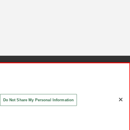
針と検証結果
お取引先さまとともに
お問い合わせ
Do Not Share My Personal Information
ASHIKI Co., Ltd. All Rights Reserved.