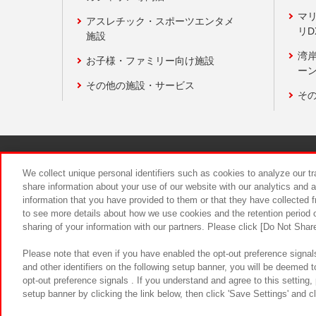
マ
アスレチック・スポーツエンタメ
リD
施設
湾
お子様・ファミリー向け施設
ーン
その他の施設・サービス
そ
関連会社
サステナビリティ
We collect unique personal identifiers such as cookies to analyze our t
share information about your use of our website with our analytics and 
information that you have provided to them or that they have collected f
食品のご提
to see more details about how we use cookies and the retention period o
sharing of your information with our partners. Please click [Do Not Shar
Please note that even if you have enabled the opt-out preference signals
and other identifiers on the following setup banner, you will be deemed 
opt-out preference signals . If you understand and agree to this setting
setup banner by clicking the link below, then click 'Save Settings' and c
©Bandai Namco Amusement Inc.
©Ba