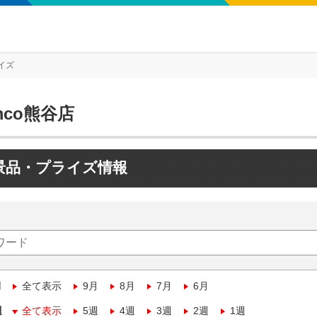
イズ
mco熊谷店
景品・プライズ情報
月
全て表示
9月
8月
7月
6月
週
全て表示
5週
4週
3週
2週
1週