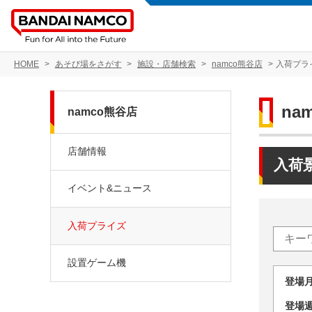
HOME
あそび場をさがす
施設・店舗検索
namco熊谷店
入荷プラ
na
namco熊谷店
店舗情報
入荷
イベント&ニュース
入荷プライズ
設置ゲーム機
登場
登場