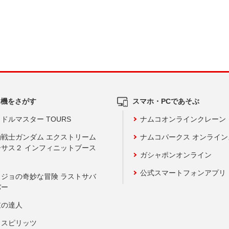
ム機をさがす
スマホ・PCであそぶ
ドルマスター TOURS
ナムコオンラインクレーン
動戦士ガンダム エクストリーム
ナムコパークス オンライ
ーサス２ インフィニットブース
ガシャポンオンライン
公式スマートフォンアプリ
ョジョの奇妙な冒険 ラストサバ
バー
鼓の達人
りスピリッツ