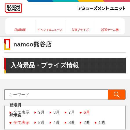
店舗情報
イベント&ニュース
入荷プライズ
設置ゲーム機
namco熊谷店
入荷景品・プライズ情報
登場月
全て表示
9月
8月
7月
6月
登場週
全て表示
5週
4週
3週
2週
1週