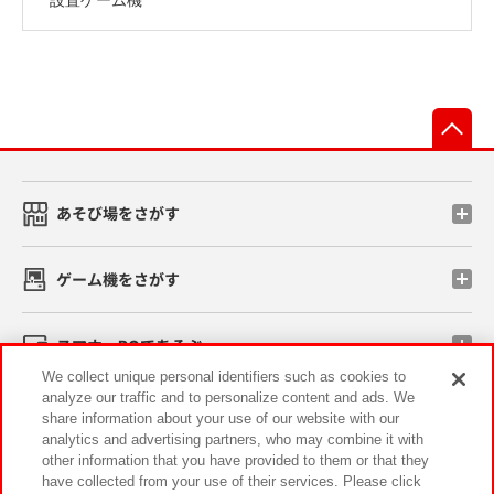
先
あそび場をさがす
ゲーム機をさがす
スマホ・PCであそぶ
We collect unique personal identifiers such as cookies to
analyze our traffic and to personalize content and ads. We
イベント・キャンペーン
share information about your use of our website with our
analytics and advertising partners, who may combine it with
other information that you have provided to them or that they
have collected from your use of their services. Please click