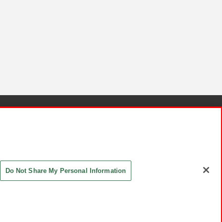
針と検証結果
お取引先さまとともに
お問い合わせ
Do Not Share My Personal Information
ASHIKI Co., Ltd. All Rights Reserved.