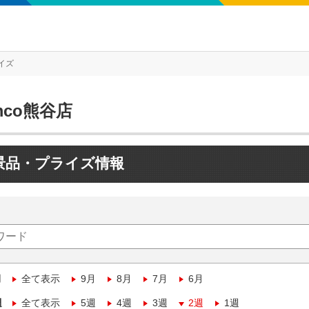
イズ
mco熊谷店
景品・プライズ情報
月
全て表示
9月
8月
7月
6月
週
全て表示
5週
4週
3週
2週
1週