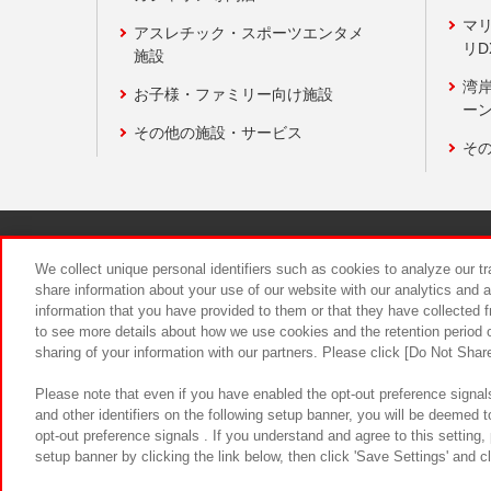
マ
アスレチック・スポーツエンタメ
リD
施設
湾
お子様・ファミリー向け施設
ーン
その他の施設・サービス
そ
関連会社
サステナビリティ
We collect unique personal identifiers such as cookies to analyze our t
share information about your use of our website with our analytics and 
information that you have provided to them or that they have collected f
食品のご提
to see more details about how we use cookies and the retention period o
sharing of your information with our partners. Please click [Do Not Shar
Please note that even if you have enabled the opt-out preference signals
and other identifiers on the following setup banner, you will be deemed 
opt-out preference signals . If you understand and agree to this setting
setup banner by clicking the link below, then click 'Save Settings' and c
©Bandai Namco Amusement Inc.
©Ba