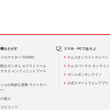
ム機をさがす
スマホ・PCであそぶ
ドルマスター TOURS
ナムコオンラインクレーン
動戦士ガンダム エクストリーム
ナムコパークス オンライ
ーサス２ インフィニットブース
ガシャポンオンライン
公式スマートフォンアプリ
ョジョの奇妙な冒険 ラストサバ
バー
鼓の達人
りスピリッツ