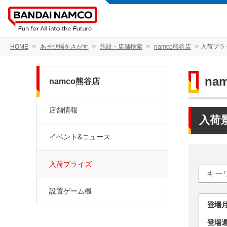
HOME
あそび場をさがす
施設・店舗検索
namco熊谷店
入荷プラ
na
namco熊谷店
店舗情報
入荷
イベント&ニュース
入荷プライズ
設置ゲーム機
登場
登場