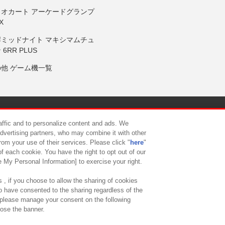
リオカート アーケードグランプ
X
岸ミッドナイト マキシマムチュ
 6RR PLUS
の他 ゲーム機一覧
サイトポリシー
プライバシーポリシー
ウェブアクセシビリティ方
raffic and to personalize content and ads. We
advertising partners, who may combine it with other
rom your use of their services. Please click "
here
"
供について
カスタマーハラスメント対応方針
よくあるご質問・
f each cookie. You have the right to opt out of our
e My Personal Information] to exercise your right.
 , if you choose to allow the sharing of cookies
to have consented to the sharing regardless of the
, please manage your consent on the following
lose the banner.
ndai Namco Amusement Lab Inc.
©Bandai Namco Experience Inc.
©HANAY