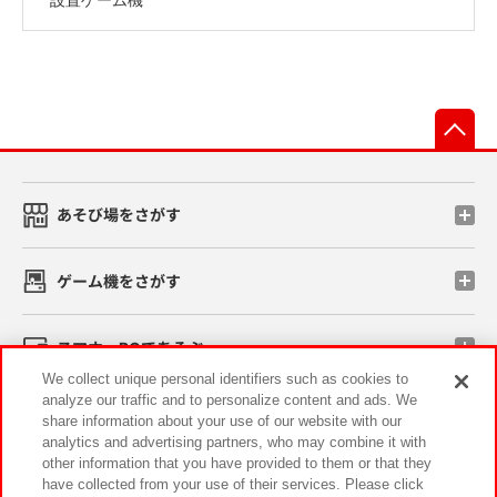
先
あそび場をさがす
ゲーム機をさがす
スマホ・PCであそぶ
We collect unique personal identifiers such as cookies to
analyze our traffic and to personalize content and ads. We
イベント・キャンペーン
share information about your use of our website with our
analytics and advertising partners, who may combine it with
other information that you have provided to them or that they
have collected from your use of their services. Please click