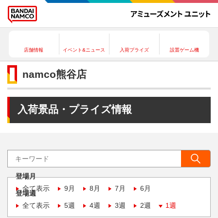
店舗情報
イベント&ニュース
入荷プライズ
設置ゲーム機
namco熊谷店
入荷景品・プライズ情報
登場月
全て表示
9月
8月
7月
6月
登場週
全て表示
5週
4週
3週
2週
1週