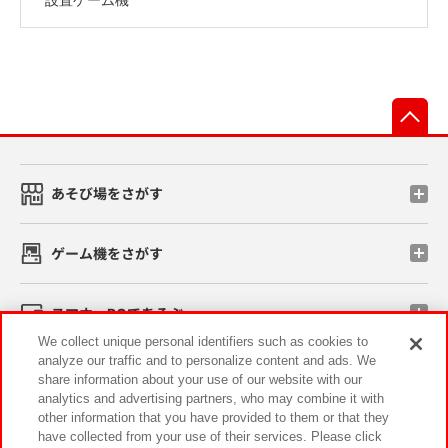
先
あそび場をさがす
ゲーム機をさがす
スマホ・PCであそぶ
We collect unique personal identifiers such as cookies to
analyze our traffic and to personalize content and ads. We
イベント・キャンペーン
share information about your use of our website with our
analytics and advertising partners, who may combine it with
other information that you have provided to them or that they
have collected from your use of their services. Please click