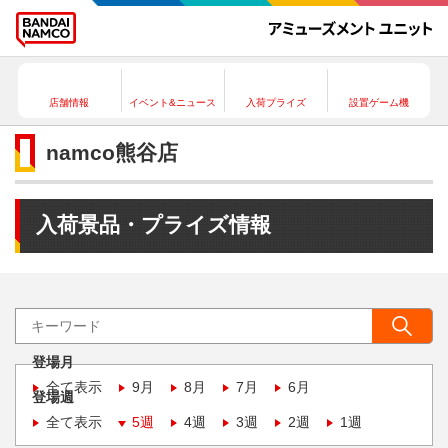
店舗情報
イベント&ニュース
入荷プライズ
設置ゲーム機
namco熊谷店
入荷景品・プライズ情報
登場月
全て表示
9月
8月
7月
6月
登場週
全て表示
5週
4週
3週
2週
1週