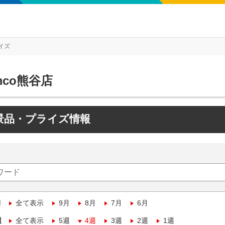
イズ
mco熊谷店
景品・プライズ情報
月
全て表示
9月
8月
7月
6月
週
全て表示
5週
4週
3週
2週
1週