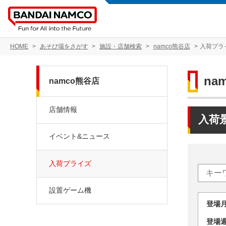
HOME
あそび場をさがす
施設・店舗検索
namco熊谷店
入荷プラ
na
namco熊谷店
店舗情報
入荷
イベント&ニュース
入荷プライズ
設置ゲーム機
登場
登場