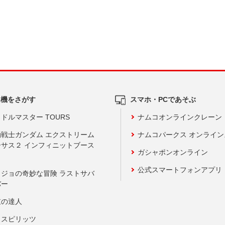
ム機をさがす
スマホ・PCであそぶ
ドルマスター TOURS
ナムコオンラインクレーン
動戦士ガンダム エクストリーム
ナムコパークス オンライ
ーサス２ インフィニットブース
ガシャポンオンライン
公式スマートフォンアプリ
ョジョの奇妙な冒険 ラストサバ
バー
鼓の達人
りスピリッツ