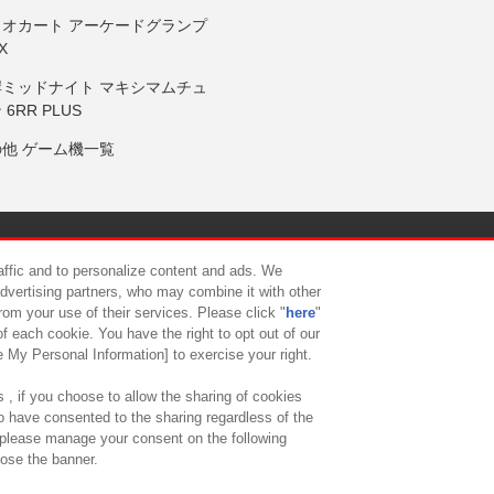
リオカート アーケードグランプ
X
岸ミッドナイト マキシマムチュ
 6RR PLUS
の他 ゲーム機一覧
サイトポリシー
プライバシーポリシー
ウェブアクセシビリティ方
raffic and to personalize content and ads. We
advertising partners, who may combine it with other
rom your use of their services. Please click "
here
"
供について
カスタマーハラスメント対応方針
よくあるご質問・
f each cookie. You have the right to opt out of our
e My Personal Information] to exercise your right.
 , if you choose to allow the sharing of cookies
to have consented to the sharing regardless of the
, please manage your consent on the following
lose the banner.
ndai Namco Amusement Lab Inc.
©Bandai Namco Experience Inc.
©HANAY