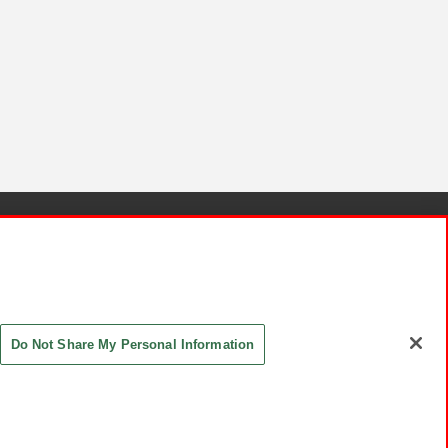
針と検証結果
お取引先さまとともに
お問い合わせ
Do Not Share My Personal Information
ASHIKI Co., Ltd. All Rights Reserved.