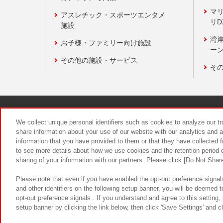
マ
アスレチック・スポーツエンタメ
リD
施設
湾
お子様・ファミリー向け施設
ーン
その他の施設・サービス
そ
関連会社
サステナビリティ
We collect unique personal identifiers such as cookies to analyze our t
share information about your use of our website with our analytics and 
information that you have provided to them or that they have collected f
食品のご提
to see more details about how we use cookies and the retention period o
sharing of your information with our partners. Please click [Do Not Shar
Please note that even if you have enabled the opt-out preference signals
and other identifiers on the following setup banner, you will be deemed 
opt-out preference signals . If you understand and agree to this setting
setup banner by clicking the link below, then click 'Save Settings' and c
©Bandai Namco Amusement Inc.
©Ba