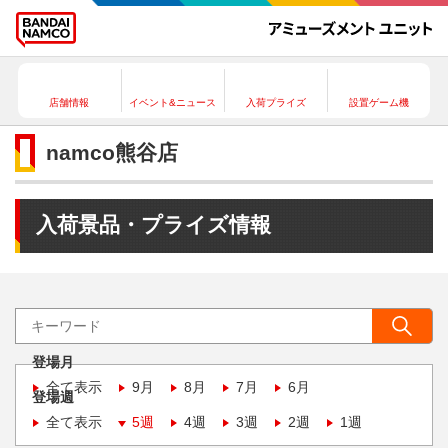
店舗情報
イベント&ニュース
入荷プライズ
設置ゲーム機
namco熊谷店
入荷景品・プライズ情報
登場月
全て表示
9月
8月
7月
6月
登場週
全て表示
5週
4週
3週
2週
1週