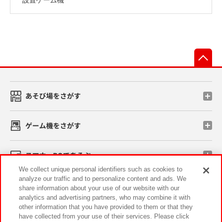
先
あそび場をさがす
ゲーム機をさがす
スマホ・PCであそぶ
We collect unique personal identifiers such as cookies to
analyze our traffic and to personalize content and ads. We
イベント・キャンペーン
share information about your use of our website with our
analytics and advertising partners, who may combine it with
other information that you have provided to them or that they
have collected from your use of their services. Please click