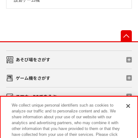
先
あそび場をさがす
ゲーム機をさがす
スマホ・PCであそぶ
We collect unique personal identifiers such as cookies to
analyze our traffic and to personalize content and ads. We
イベント・キャンペーン
share information about your use of our website with our
analytics and advertising partners, who may combine it with
other information that you have provided to them or that they
have collected from your use of their services. Please click