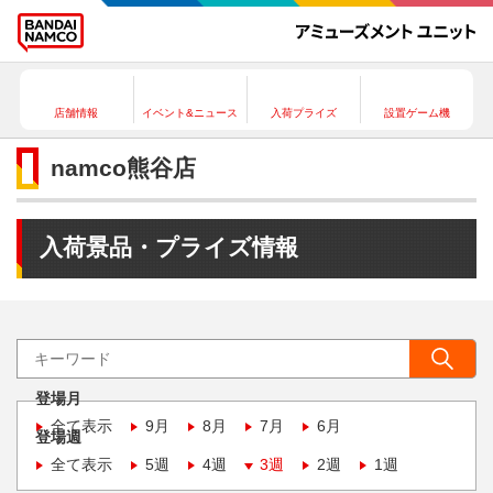
店舗情報
イベント&ニュース
入荷プライズ
設置ゲーム機
namco熊谷店
入荷景品・プライズ情報
登場月
全て表示
9月
8月
7月
6月
登場週
全て表示
5週
4週
3週
2週
1週