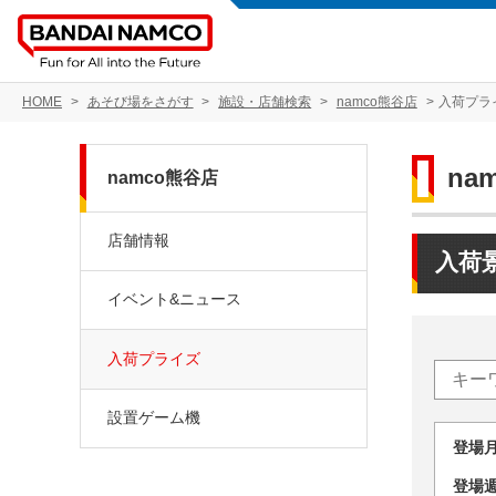
HOME
あそび場をさがす
施設・店舗検索
namco熊谷店
入荷プラ
na
namco熊谷店
店舗情報
入荷
イベント&ニュース
入荷プライズ
設置ゲーム機
登場
登場