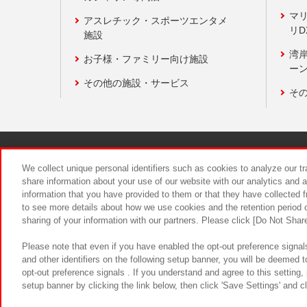
マ
アスレチック・スポーツエンタメ
リD
施設
湾
お子様・ファミリー向け施設
ーン
その他の施設・サービス
そ
関連会社
サステナビリティ
We collect unique personal identifiers such as cookies to analyze our t
share information about your use of our website with our analytics and 
information that you have provided to them or that they have collected f
食品のご提
to see more details about how we use cookies and the retention period o
sharing of your information with our partners. Please click [Do Not Shar
Please note that even if you have enabled the opt-out preference signals
and other identifiers on the following setup banner, you will be deemed 
opt-out preference signals . If you understand and agree to this setting
setup banner by clicking the link below, then click 'Save Settings' and c
©Bandai Namco Amusement Inc.
©Ba