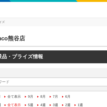
イズ
mco熊谷店
景品・プライズ情報
月
全て表示
9月
8月
7月
6月
週
全て表示
5週
4週
3週
2週
1週