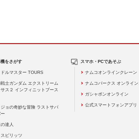
ム機をさがす
スマホ・PCであそぶ
ドルマスター TOURS
ナムコオンラインクレーン
動戦士ガンダム エクストリーム
ナムコパークス オンライ
ーサス２ インフィニットブース
ガシャポンオンライン
公式スマートフォンアプリ
ョジョの奇妙な冒険 ラストサバ
バー
鼓の達人
りスピリッツ