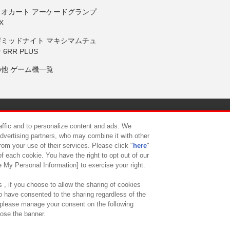
リオカート アーケードグランプ
X
岸ミッドナイト マキシマムチュ
 6RR PLUS
の他 ゲーム機一覧
サイトポリシー
プライバシーポリシー
ウェブアクセシビリティ方
raffic and to personalize content and ads. We
advertising partners, who may combine it with other
rom your use of their services. Please click "
here
"
供について
カスタマーハラスメント対応方針
よくあるご質問・
f each cookie. You have the right to opt out of our
e My Personal Information] to exercise your right.
 , if you choose to allow the sharing of cookies
to have consented to the sharing regardless of the
, please manage your consent on the following
lose the banner.
ndai Namco Amusement Lab Inc.
©Bandai Namco Experience Inc.
©HANAY