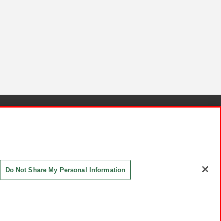
針と検証結果
お取引先さまとともに
お問い合わせ
Do Not Share My Personal Information
ASHIKI Co., Ltd. All Rights Reserved.