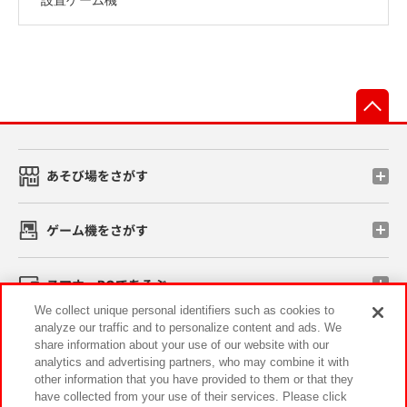
先
あそび場をさがす
ゲーム機をさがす
スマホ・PCであそぶ
We collect unique personal identifiers such as cookies to
analyze our traffic and to personalize content and ads. We
イベント・キャンペーン
share information about your use of our website with our
analytics and advertising partners, who may combine it with
other information that you have provided to them or that they
have collected from your use of their services. Please click