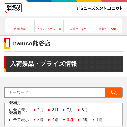
店舗情報
イベント&ニュース
入荷プライズ
設置ゲーム機
namco熊谷店
入荷景品・プライズ情報
登場月
全て表示
9月
8月
7月
6月
登場週
全て表示
5週
4週
3週
2週
1週