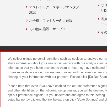
マ
アスレチック・スポーツエンタメ
リD
施設
湾
お子様・ファミリー向け施設
ーン
その他の施設・サービス
そ
関連会社
サステナビリティ
We collect unique personal identifiers such as cookies to analyze our t
share information about your use of our website with our analytics and 
information that you have provided to them or that they have collected f
食品のご提
to see more details about how we use cookies and the retention period o
sharing of your information with our partners. Please click [Do Not Shar
Please note that even if you have enabled the opt-out preference signals
and other identifiers on the following setup banner, you will be deemed 
opt-out preference signals . If you understand and agree to this setting
setup banner by clicking the link below, then click 'Save Settings' and c
©Bandai Namco Amusement Inc.
©Ba