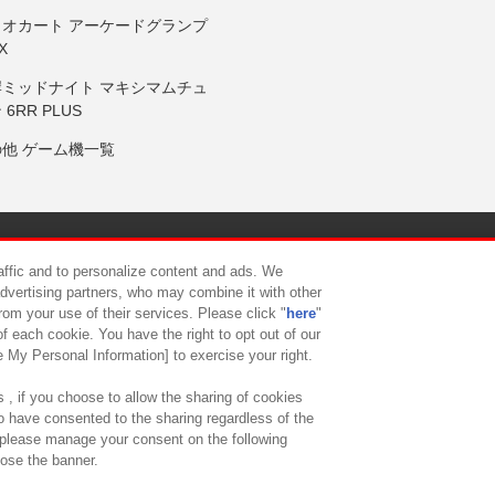
リオカート アーケードグランプ
X
岸ミッドナイト マキシマムチュ
 6RR PLUS
の他 ゲーム機一覧
サイトポリシー
プライバシーポリシー
ウェブアクセシビリティ方
raffic and to personalize content and ads. We
advertising partners, who may combine it with other
rom your use of their services. Please click "
here
"
供について
カスタマーハラスメント対応方針
よくあるご質問・
f each cookie. You have the right to opt out of our
e My Personal Information] to exercise your right.
 , if you choose to allow the sharing of cookies
to have consented to the sharing regardless of the
, please manage your consent on the following
lose the banner.
ndai Namco Amusement Lab Inc.
©Bandai Namco Experience Inc.
©HANAY