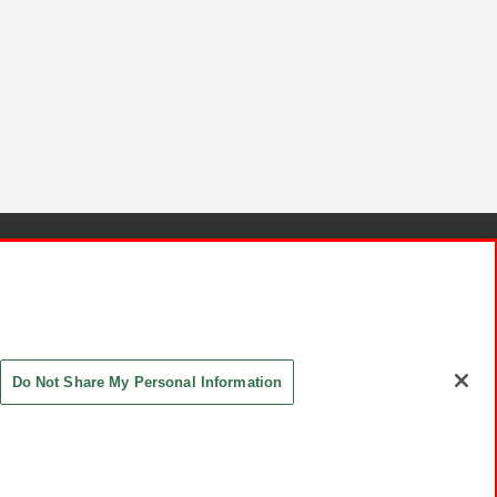
針と検証結果
お取引先さまとともに
お問い合わせ
Do Not Share My Personal Information
ASHIKI Co., Ltd. All Rights Reserved.