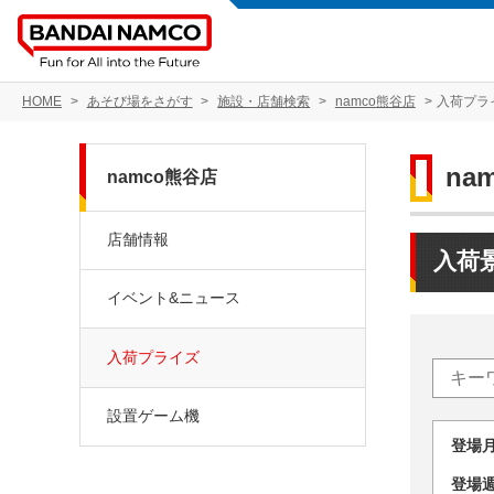
HOME
あそび場をさがす
施設・店舗検索
namco熊谷店
入荷プラ
na
namco熊谷店
店舗情報
入荷
イベント&ニュース
入荷プライズ
設置ゲーム機
登場
登場