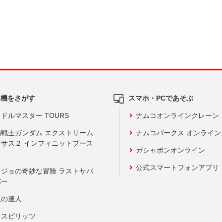
ム機をさがす
スマホ・PCであそぶ
ドルマスター TOURS
ナムコオンラインクレーン
動戦士ガンダム エクストリーム
ナムコパークス オンライ
ーサス２ インフィニットブース
ガシャポンオンライン
公式スマートフォンアプリ
ョジョの奇妙な冒険 ラストサバ
バー
鼓の達人
りスピリッツ