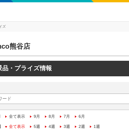
イズ
mco熊谷店
景品・プライズ情報
月
全て表示
9月
8月
7月
6月
週
全て表示
5週
4週
3週
2週
1週