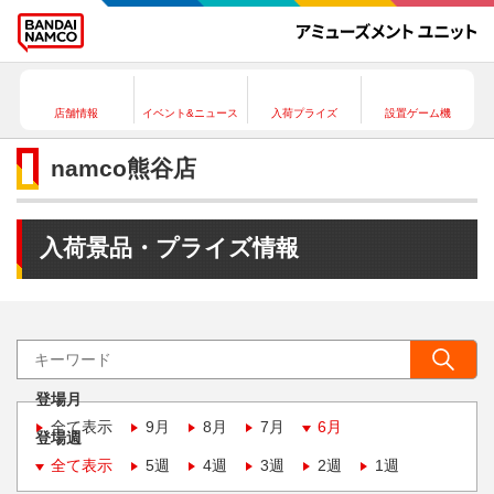
店舗情報
イベント&ニュース
入荷プライズ
設置ゲーム機
namco熊谷店
入荷景品・プライズ情報
登場月
全て表示
9月
8月
7月
6月
登場週
全て表示
5週
4週
3週
2週
1週