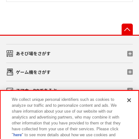
先
あそび場をさがす
ゲーム機をさがす
スマホ・PCであそぶ
We collect unique personal identifiers such as cookies to
analyze our traffic and to personalize content and ads. We
イベント・キャンペーン
share information about your use of our website with our
analytics and advertising partners, who may combine it with
other information that you have provided to them or that they
have collected from your use of their services. Please click
"
here
" to see more details about how we use cookies and
関連会社
サステナビリティ
サイトポリシー