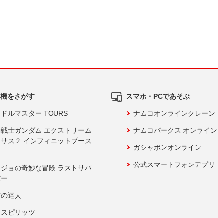
ム機をさがす
スマホ・PCであそぶ
ドルマスター TOURS
ナムコオンラインクレーン
動戦士ガンダム エクストリーム
ナムコパークス オンライ
ーサス２ インフィニットブース
ガシャポンオンライン
公式スマートフォンアプリ
ョジョの奇妙な冒険 ラストサバ
バー
鼓の達人
りスピリッツ