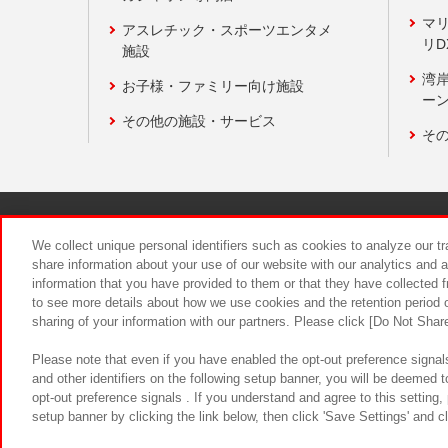
マ
アスレチック・スポーツエンタメ
リD
施設
湾
お子様・ファミリー向け施設
ーン
その他の施設・サービス
そ
関連会社
サステナビリティ
We collect unique personal identifiers such as cookies to analyze our t
share information about your use of our website with our analytics and 
information that you have provided to them or that they have collected f
食品のご提
to see more details about how we use cookies and the retention period o
sharing of your information with our partners. Please click [Do Not Shar
Please note that even if you have enabled the opt-out preference signals
and other identifiers on the following setup banner, you will be deemed 
opt-out preference signals . If you understand and agree to this setting
setup banner by clicking the link below, then click 'Save Settings' and c
©Bandai Namco Amusement Inc.
©Ba