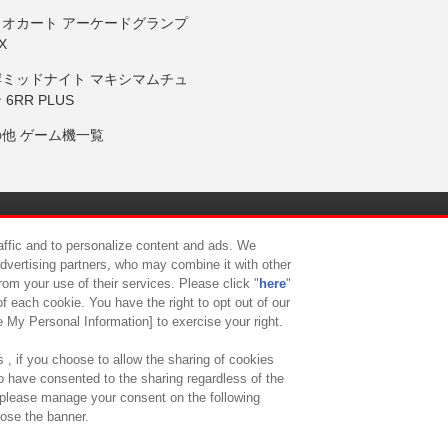
リオカート アーケードグランプ
X
岸ミッドナイト マキシマムチュ
 6RR PLUS
の他 ゲーム機一覧
サイトポリシー
プライバシーポリシー
ウェブアクセシビリティ方
raffic and to personalize content and ads. We
advertising partners, who may combine it with other
rom your use of their services. Please click "
here
"
供について
カスタマーハラスメント対応方針
よくあるご質問・
f each cookie. You have the right to opt out of our
e My Personal Information] to exercise your right.
 , if you choose to allow the sharing of cookies
to have consented to the sharing regardless of the
, please manage your consent on the following
lose the banner.
ndai Namco Amusement Lab Inc.
©Bandai Namco Experience Inc.
©HANAY