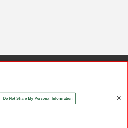
針と検証結果
お取引先さまとともに
お問い合わせ
Do Not Share My Personal Information
ASHIKI Co., Ltd. All Rights Reserved.