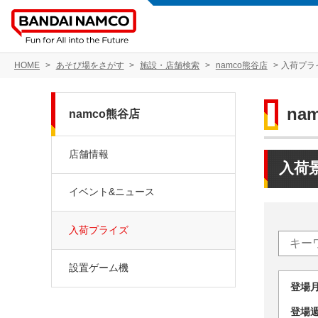
HOME
あそび場をさがす
施設・店舗検索
namco熊谷店
入荷プラ
na
namco熊谷店
店舗情報
入荷
イベント&ニュース
入荷プライズ
設置ゲーム機
登場
登場