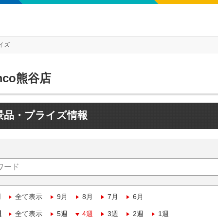
イズ
mco熊谷店
景品・プライズ情報
月
全て表示
9月
8月
7月
6月
週
全て表示
5週
4週
3週
2週
1週